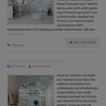
keine Prinzessin sein? Welche
Mama wäre nicht selbst gerne
eine Prinzessin gewesen? Das
schlicht weiße Spielbett mit
Pfosten aus massiver Birke
und schweren MDF-
Rahmenteilen lässt sich beliebig erweitern und umbauen. Mit dem …
Weiterlesen
WEITERLESEN
Allgemein
Flexa Nor mittlere Hochbetten
30.12.2021
Klaus Kochan
Flexa Nor mittleres Hochbett –
ein Traumland Das Flexa Nor
mittleres Hochbett ist ein
umbaubares und erweiterbares
Systemmöbel. Das weiße
niedrige Hochbett mit Pfosten
aus massiver Eiche lässt sich
beliebig umbauen und mit