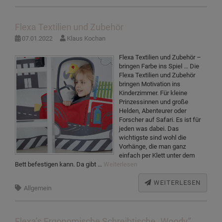
Flexa Textilien und Zubehör
07.01.2022
Klaus Kochan
Flexa Textilien und Zubehör –
bringen Farbe ins Spiel … Die
Flexa Textilien und Zubehör
bringen Motivation ins
Kinderzimmer. Für kleine
Prinzessinnen und große
Helden, Abenteurer oder
Forscher auf Safari. Es ist für
jeden was dabei. Das
wichtigste sind wohl die
Vorhänge, die man ganz
einfach per Klett unter dem
Bett befestigen kann. Da gibt …
Weiterlesen
WEITERLESEN
Allgemein
Flexa’s Ergonomische Schreibtische „Woody“