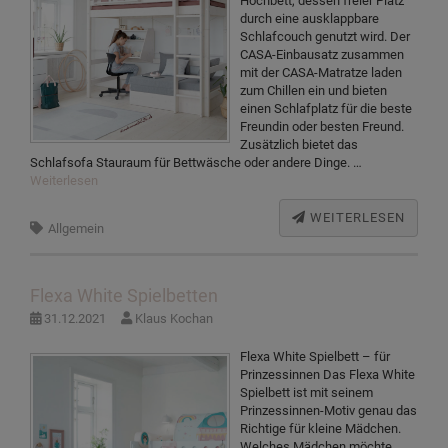
Hochbett, dessen freier Platz
durch eine ausklappbare
Schlafcouch genutzt wird. Der
CASA-Einbausatz zusammen
mit der CASA-Matratze laden
zum Chillen ein und bieten
einen Schlafplatz für die beste
Freundin oder besten Freund.
Zusätzlich bietet das
Schlafsofa Stauraum für Bettwäsche oder andere Dinge. …
Weiterlesen
WEITERLESEN
Allgemein
Flexa White Spielbetten
31.12.2021
Klaus Kochan
Flexa White Spielbett – für
Prinzessinnen Das Flexa White
Spielbett ist mit seinem
Prinzessinnen-Motiv genau das
Richtige für kleine Mädchen.
Welches Mädchen möchte