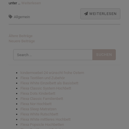
unter …
Weiterlesen
WEITERLESEN
Allgemein
Beitragsnavigation
Ältere Beiträge
Neuere Beiträge
Suchen
nach:
kindermoebel-24 wünscht frohe Ostern
Flexa Textilien und Zubehör
Flexa White Einzelbett als Basisbett
Flexa Classic System Hochbett
Flexa Dots Kinderbett
Flexa Classic Familienbett
Flexa Nor Hochbett
Flexa Sleep Matratzen
Flexa White Rutschbett
Flexa White mittleres Hochbett
Flexa Popsicle Hochbetten