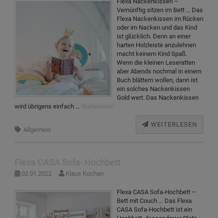
Flexa Nackenkissen –
Vernünftig sitzen im Bett … Das
Flexa Nackenkissen im Rücken
oder im Nacken und das Kind
ist glücklich. Denn an einer
harten Holzleiste anzulehnen
macht keinem Kind Spaß.
Wenn die kleinen Leseratten
aber Abends nochmal in einem
Buch blättern wollen, dann ist
ein solches Nackenkissen
Gold wert. Das Nackenkissen
wird übrigens einfach …
Weiterlesen
WEITERLESEN
Allgemein
Flexa CASA Sofa- Hochbett
02.01.2022
Klaus Kochan
Flexa CASA Sofa-Hochbett –
Bett mit Couch … Das Flexa
CASA Sofa-Hochbett ist ein