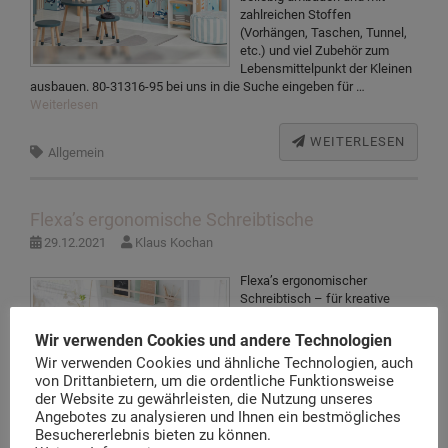
zahlreichen Stoffen
(Vorhängen, Taschen, Tunnel,
etc.) und viel Zubehör zum
Lebensmittelpunkt der Kleinen
ausbauen. 80-31316-95 bei uns in die Suche eingeben für …
Weiterlesen
WEITERLESEN
Allgemein
Flexa’s ergonomische Schreibtische
29.12.2021
Klaus Kochan
Flexa’s ergonomischer
Schreibtisch – für kreative
Schüler … Das Flexa’s
ergonomischer Schreibtisch ist
Wir verwenden Cookies und andere Technologien
genau das richtige, wenn es
Wir verwenden Cookies und ähnliche Technologien, auch
um die Förderung der
von Drittanbietern, um die ordentliche Funktionsweise
Motivation und Kreativität
der Website zu gewährleisten, die Nutzung unseres
unserer Kinder geht. Welches
Angebotes zu analysieren und Ihnen ein bestmögliches
Kind hat schon Lust seine
Besuchererlebnis bieten zu können.
Hausaufgaben oder