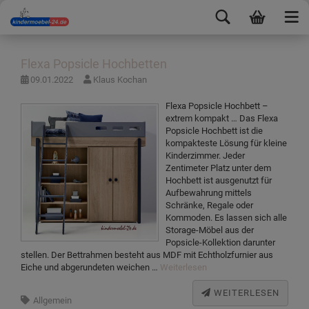
Flexa Popsicle Hochbetten
09.01.2022
Klaus Kochan
Flexa Popsicle Hochbett –
extrem kompakt … Das Flexa
Popsicle Hochbett ist die
kompakteste Lösung für kleine
Kinderzimmer. Jeder
Zentimeter Platz unter dem
Hochbett ist ausgenutzt für
Aufbewahrung mittels
Schränke, Regale oder
Kommoden. Es lassen sich alle
Storage-Möbel aus der
Popsicle-Kollektion darunter
stellen. Der Bettrahmen besteht aus MDF mit Echtholzfurnier aus
Eiche und abgerundeten weichen …
Weiterlesen
WEITERLESEN
Allgemein