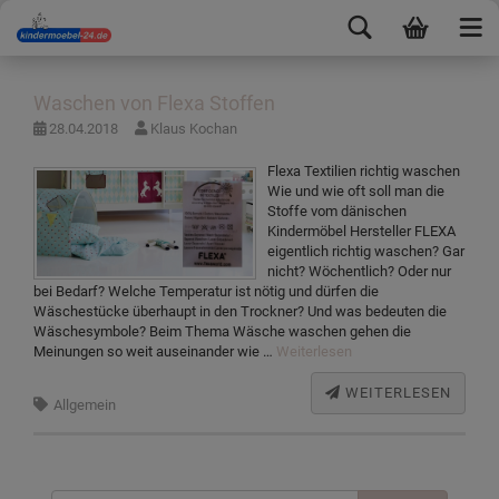
Waschen von Flexa Stoffen
28.04.2018
Klaus Kochan
Flexa Textilien richtig waschen
Wie und wie oft soll man die
Stoffe vom dänischen
Kindermöbel Hersteller FLEXA
eigentlich richtig waschen? Gar
nicht? Wöchentlich? Oder nur
bei Bedarf? Welche Temperatur ist nötig und dürfen die
Wäschestücke überhaupt in den Trockner? Und was bedeuten die
Wäschesymbole? Beim Thema Wäsche waschen gehen die
Meinungen so weit auseinander wie …
Weiterlesen
WEITERLESEN
Allgemein
Suchen