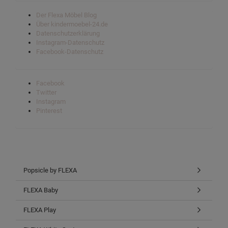
Der Flexa Möbel Blog
Über kindermoebel-24.de
Datenschutzerklärung
Instagram-Datenschutz
Facebook-Datenschutz
Facebook
Twitter
Instagram
Pinterest
Popsicle by FLEXA
FLEXA Baby
FLEXA Play