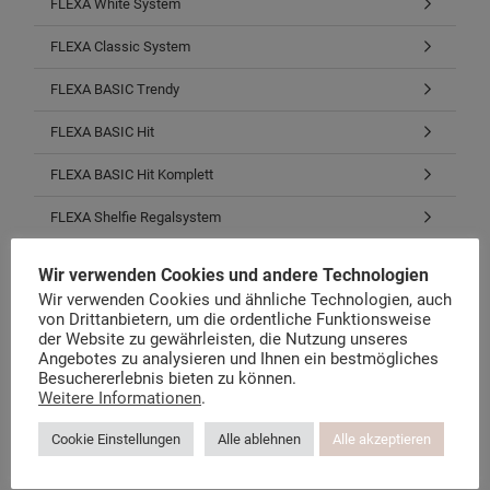
FLEXA White System
FLEXA Classic System
FLEXA BASIC Trendy
FLEXA BASIC Hit
FLEXA BASIC Hit Komplett
FLEXA Shelfie Regalsystem
FLEXA Cabby Aufbewahrung
Wir verwenden Cookies und andere Technologien
Wir verwenden Cookies und ähnliche Technologien, auch
FLEXA Schreibtische & Stühle
von Drittanbietern, um die ordentliche Funktionsweise
der Website zu gewährleisten, die Nutzung unseres
Matratzen, Roste, Bezüge
Angebotes zu analysieren und Ihnen ein bestmögliches
Besuchererlebnis bieten zu können.
Stoffe, Bettwäsche, Zubehör
Weitere Informationen
.
Restposten, B-Waren, E-Teile
Cookie Einstellungen
Alle ablehnen
Alle akzeptieren