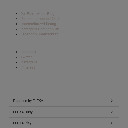
Der Flexa Möbel Blog
Über kindermoebel-24.de
Datenschutzerklärung
Instagram-Datenschutz
Facebook-Datenschutz
Facebook
Twitter
Instagram
Pinterest
Popsicle by FLEXA
FLEXA Baby
FLEXA Play