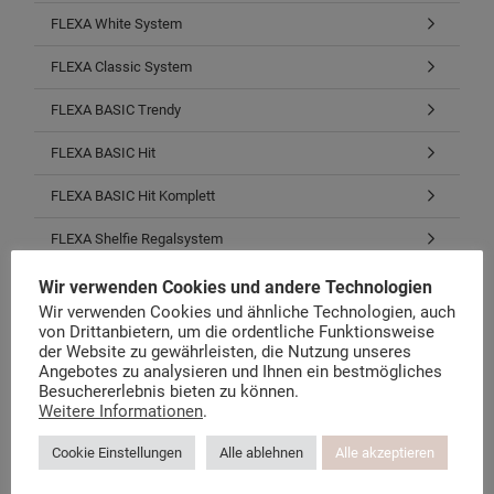
FLEXA White System
FLEXA Classic System
FLEXA BASIC Trendy
FLEXA BASIC Hit
FLEXA BASIC Hit Komplett
FLEXA Shelfie Regalsystem
FLEXA Cabby Aufbewahrung
Wir verwenden Cookies und andere Technologien
Wir verwenden Cookies und ähnliche Technologien, auch
FLEXA Schreibtische & Stühle
von Drittanbietern, um die ordentliche Funktionsweise
der Website zu gewährleisten, die Nutzung unseres
Matratzen, Roste, Bezüge
Angebotes zu analysieren und Ihnen ein bestmögliches
Besuchererlebnis bieten zu können.
Weitere Informationen
.
Stoffe, Bettwäsche, Zubehör
Cookie Einstellungen
Alle ablehnen
Alle akzeptieren
Restposten, B-Waren, E-Teile