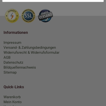
Informationen
Impressum
Versand- & Zahlungsbedingungen
Widerrufsrecht & Widerrufsformular
AGB
Datenschutz
Bildquellennachweis
Sitemap
Quick-Links
Warenkorb
Mein Konto