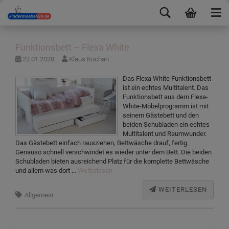
Funktionsbett – Flexa White
22.01.2020
Klaus Kochan
Das Flexa White Funktionsbett
ist ein echtes Multitalent. Das
Funktionsbett aus dem Flexa-
White-Möbelprogramm ist mit
seinem Gästebett und den
beiden Schubladen ein echtes
Multitalent und Raumwunder.
Das Gästebett einfach rausziehen, Bettwäsche drauf, fertig.
Genauso schnell verschwindet es wieder unter dem Bett. Die beiden
Schubladen bieten ausreichend Platz für die komplette Bettwäsche
und allem was dort …
Weiterlesen
WEITERLESEN
Allgemein