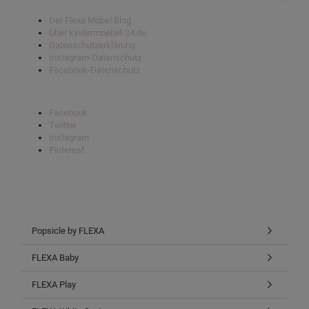
Der Flexa Möbel Blog
Über kindermoebel-24.de
Datenschutzerklärung
Instagram-Datenschutz
Facebook-Datenschutz
Facebook
Twitter
Instagram
Pinterest
Popsicle by FLEXA
FLEXA Baby
FLEXA Play