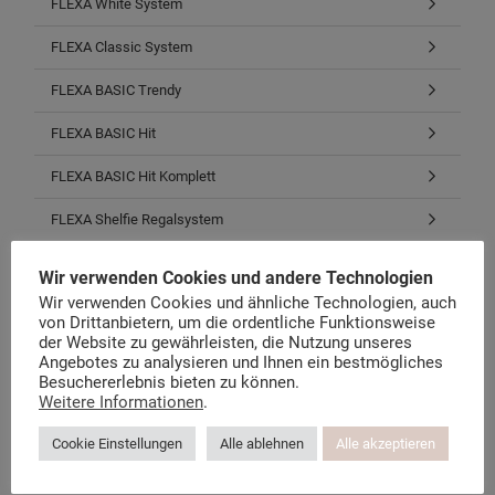
FLEXA White System
FLEXA Classic System
FLEXA BASIC Trendy
FLEXA BASIC Hit
FLEXA BASIC Hit Komplett
FLEXA Shelfie Regalsystem
FLEXA Cabby Aufbewahrung
Wir verwenden Cookies und andere Technologien
Wir verwenden Cookies und ähnliche Technologien, auch
FLEXA Schreibtische & Stühle
von Drittanbietern, um die ordentliche Funktionsweise
der Website zu gewährleisten, die Nutzung unseres
Matratzen, Roste, Bezüge
Angebotes zu analysieren und Ihnen ein bestmögliches
Besuchererlebnis bieten zu können.
Stoffe, Bettwäsche, Zubehör
Weitere Informationen
.
Restposten, B-Waren, E-Teile
Cookie Einstellungen
Alle ablehnen
Alle akzeptieren