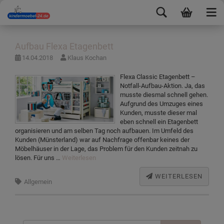
Aufbau Flexa Etagenbett
14.04.2018
Klaus Kochan
Flexa Classic Etagenbett –
Notfall-Aufbau-Aktion. Ja, das
musste diesmal schnell gehen.
Aufgrund des Umzuges eines
Kunden, musste dieser mal
eben schnell ein Etagenbett
organisieren und am selben Tag noch aufbauen. Im Umfeld des
Kunden (Münsterland) war auf Nachfrage offenbar keines der
Möbelhäuser in der Lage, das Problem für den Kunden zeitnah zu
lösen. Für uns …
Weiterlesen
WEITERLESEN
Allgemein
Suchen