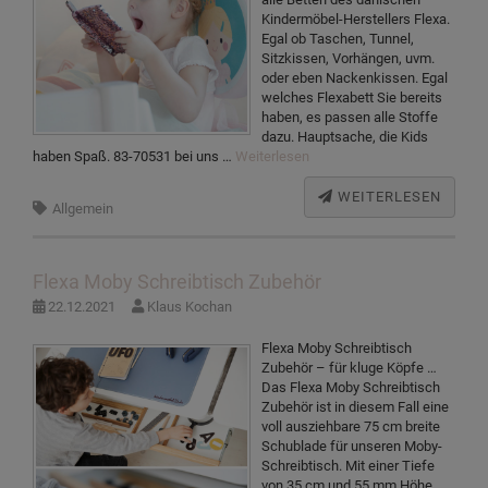
Kindermöbel-Herstellers Flexa.
Egal ob Taschen, Tunnel,
Sitzkissen, Vorhängen, uvm.
oder eben Nackenkissen. Egal
welches Flexabett Sie bereits
haben, es passen alle Stoffe
dazu. Hauptsache, die Kids
haben Spaß. 83-70531 bei uns …
Weiterlesen
WEITERLESEN
Allgemein
Flexa Moby Schreibtisch Zubehör
22.12.2021
Klaus Kochan
Flexa Moby Schreibtisch
Zubehör – für kluge Köpfe …
Das Flexa Moby Schreibtisch
Zubehör ist in diesem Fall eine
voll ausziehbare 75 cm breite
Schublade für unseren Moby-
Schreibtisch. Mit einer Tiefe
von 35 cm und 55 mm Höhe