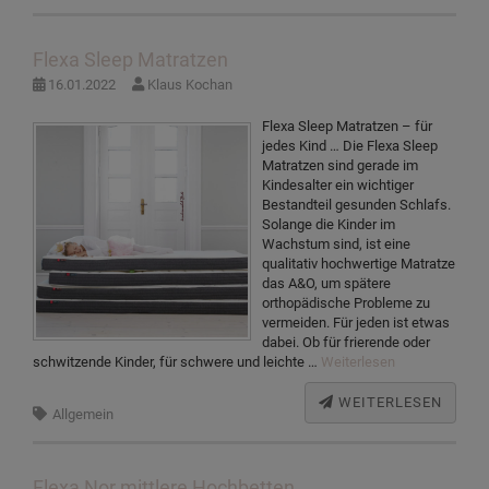
Flexa Sleep Matratzen
16.01.2022
Klaus Kochan
Flexa Sleep Matratzen – für
jedes Kind … Die Flexa Sleep
Matratzen sind gerade im
Kindesalter ein wichtiger
Bestandteil gesunden Schlafs.
Solange die Kinder im
Wachstum sind, ist eine
qualitativ hochwertige Matratze
das A&O, um spätere
orthopädische Probleme zu
vermeiden. Für jeden ist etwas
dabei. Ob für frierende oder
schwitzende Kinder, für schwere und leichte …
Weiterlesen
WEITERLESEN
Allgemein
Flexa Nor mittlere Hochbetten