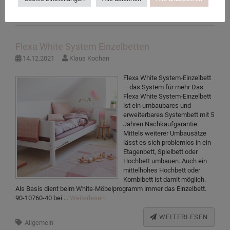
WEITERLESEN
Allgemein
Flexa White System Einzelbetten
14.12.2021
Klaus Kochan
Flexa White System-Einzelbett
– das System für mehr Das
Flexa White System-Einzelbett
ist ein umbaubares und
erweiterbares Systembett mit 5
Jahren Nachkaufgarantie.
Mittels weiterer Umbausätze
lässt es sich problemlos in ein
Etagenbett, Spielbett oder
Hochbett umbauen. Auch ein
mittelhohes Hochbett oder
Kombibett ist damit möglich.
Als Basis dient beim White-Möbelprogramm immer das Einzelbett.
90-10760-40 bei …
Weiterlesen
WEITERLESEN
Allgemein