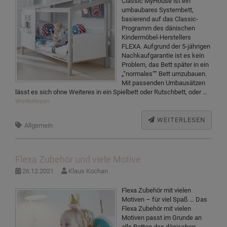
Classic MyHouse ist ein
umbaubares Systembett,
basierend auf das Classic-
Programm des dänischen
Kindermöbel-Herstellers
FLEXA. Aufgrund der 5-jährigen
Nachkaufgarantie ist es kein
Problem, das Bett später in ein
„“normales““ Bett umzubauen.
Mit passenden Umbausätzen
lässt es sich ohne Weiteres in ein Spielbett oder Rutschbett, oder …
Weiterlesen
WEITERLESEN
Allgemein
Flexa Zubehör und viele Motive
26.12.2021
Klaus Kochan
Flexa Zubehör mit vielen
Motiven – für viel Spaß … Das
Flexa Zubehör mit vielen
Motiven passt im Grunde an
alle Betten des dänischen