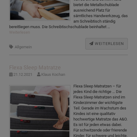
bietet die Metallschublade
ausreichend Platz für
sämtliches Handwerkzeug, das
am Schreibtisch ständig
bereitliegen muss. Die Schreibtischschublade beinhaltet …
Weiterlesen
WEITERLESEN
Allgemein
Flexa Sleep Matratze
21.12.2021
Klaus Kochan
Flexa Sleep Matratzen – für
jedes Kind die richtige … Die
Flexa Sleep Matratzen sind im
Kinderzimmer der wichtigste
Teil. Gerade im Wachstum des
Kindes ist eine qualitativ
hochwertige Matratze das A&O.
Es ist für jeden etwas dabei.
Für schwitzende oder frierende
Kinder, für schwere und leichte,