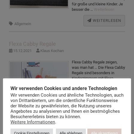
für große und kleine Kinder. Je
besser die …
Weiterlesen
WEITERLESEN
Allgemein
Flexa Cabby Regale
15.12.2021
Klaus Kochan
Flexa Cabby Regale zeigen,
was man hat … Die Flexa Cabby
Regale sind besonders in
Kinderzimmern mit Flexa-
White-Möbeln geeignet, da es
Wir verwenden Cookies und andere Technologien
sich hier um dasselbe Material
und Farbe handelt. Viele
Wir verwenden Cookies und ähnliche Technologien, auch
Spielzeuge, Autos und Puppen,
von Drittanbietern, um die ordentliche Funktionsweise
aber auch Bücher und Ordner
der Website zu gewährleisten, die Nutzung unseres
müssen nicht immer in
Angebotes zu analysieren und Ihnen ein bestmögliches
Schränken versteckt werden.
Besuchererlebnis bieten zu können.
Wem ein Regal nicht reicht,
Weitere Informationen
.
kann auch mehrere Regale …
Weiterlesen
Cookie Einstellungen
Alle ablehnen
Alle akzeptieren