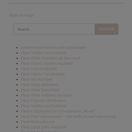
Beitragsnavigation
Ältere Beiträge
Suchen
nach:
kindermoebel-24 wünscht frohe Ostern
Flexa Textilien und Zubehör
Flexa White Einzelbett als Basisbett
Flexa Classic System Hochbett
Flexa Dots Kinderbett
Flexa Classic Familienbett
Flexa Nor Hochbett
Flexa Sleep Matratzen
Flexa White Rutschbett
Flexa White mittleres Hochbett
Flexa Popsicle Hochbetten
Flexa Textilien und Zubehör
Flexa’s Ergonomische Schreibtische „Woody“
Flexa Play Impressionen – Hat heute jemand Geburtstag?
Flexa Nackenkissen
Flexa CASA Sofa- Hochbett