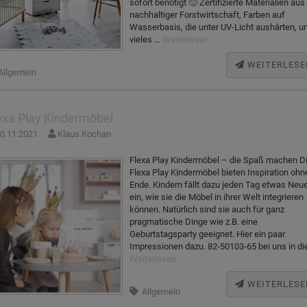
sofort benötigt 🙂 Zertifizierte Materialien aus
nachhaltiger Forstwirtschaft, Farben auf
Wasserbasis, die unter UV-Licht aushärten, u
vieles …
Weiterlesen
WEITERLESE
Allgemein
exa Play Kindermöbel
0.11.2021
Klaus Kochan
Flexa Play Kindermöbel – die Spaß machen D
Flexa Play Kindermöbel bieten Inspiration ohn
Ende. Kindern fällt dazu jeden Tag etwas Neu
ein, wie sie die Möbel in ihrer Welt integrieren
können. Natürlich sind sie auch für ganz
pragmatische Dinge wie z.B. eine
Geburtstagsparty geeignet. Hier ein paar
Impressionen dazu. 82-50103-65 bei uns in di
Weiterlesen
WEITERLESE
Allgemein