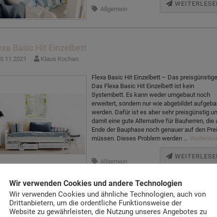
WEITERLESE
Allgemein
exa Basic Hit Einzelbett
0.11.2021
Klaus Kochan
Flexa Basic Hit Einzelbett – Das preisgünstig
Das Flexa Basic Hit Einzelbett ist kein
Systembett. Es kann weder umgebaut noch
erweitert, sondern nur wie abgebildet aufgeba
werden. Dafür ist es aber sehr preisgünstig u
damit eine gute Alternative für Bauherren, die
Ende der Bauphase noch genauer auf den Pre
müssen. Dieses Problem werden …
Weiterles
WEITERLESE
Allgemein
Wir verwenden Cookies und andere Technologien
Wir verwenden Cookies und ähnliche Technologien, auch von
exa Popsicle Schränke
Drittanbietern, um die ordentliche Funktionsweise der
Website zu gewährleisten, die Nutzung unseres Angebotes zu
9.11.2021
Klaus Kochan