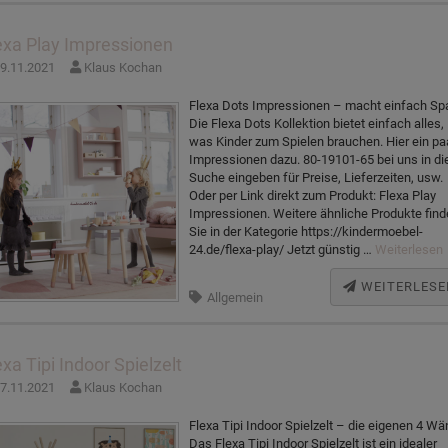
exa Play Impressionen
9.11.2021
Klaus Kochan
Flexa Dots Impressionen – macht einfach Sp
Die Flexa Dots Kollektion bietet einfach alles,
was Kinder zum Spielen brauchen. Hier ein pa
Impressionen dazu. 80-19101-65 bei uns in di
Suche eingeben für Preise, Lieferzeiten, usw.
Oder per Link direkt zum Produkt: Flexa Play
Impressionen. Weitere ähnliche Produkte fin
Sie in der Kategorie https://kindermoebel-
24.de/flexa-play/ Jetzt günstig …
Weiterlesen
WEITERLESE
Allgemein
exa Tipi Indoor Spielzelt
7.11.2021
Klaus Kochan
Flexa Tipi Indoor Spielzelt – die eigenen 4 W
Das Flexa Tipi Indoor Spielzelt ist ein idealer