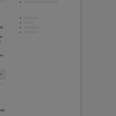
Facebook-Datenschutz
Facebook
Twitter
aß
Instagram
Pinterest
ar
e
den
N
ände