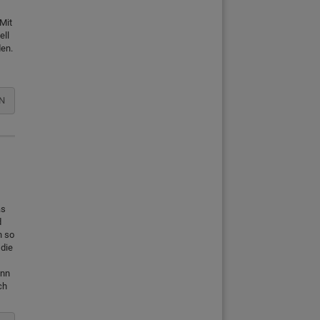
Mit
ell
den.
N
as
d
h so
 die
enn
ch