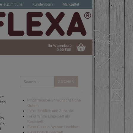
e jetzt mit uns
Kundenlogin
Merkzettel
Ihr Warenkorb
0,00 EUR
Suchen
nach:
sen?
n –
kindermoebel-24 wünscht frohe
tten
Ostern
Flexa Textilien und Zubehör
a
Flexa White Einzelbett als
by.
Basisbett
nk,
Flexa Classic System Hochbett
t
Flexa Dots Kinderbett