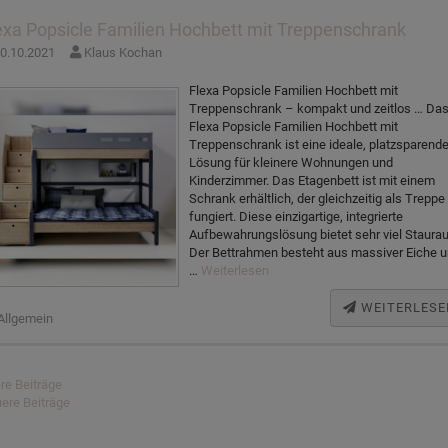
exa Popsicle Familien Hochbett mit Treppenschrank
0.10.2021
Klaus Kochan
Flexa Popsicle Familien Hochbett mit
Treppenschrank – kompakt und zeitlos … Da
Flexa Popsicle Familien Hochbett mit
Treppenschrank ist eine ideale, platzsparend
Lösung für kleinere Wohnungen und
Kinderzimmer. Das Etagenbett ist mit einem
Schrank erhältlich, der gleichzeitig als Treppe
fungiert. Diese einzigartige, integrierte
Aufbewahrungslösung bietet sehr viel Staura
Der Bettrahmen besteht aus massiver Eiche 
…
Weiterlesen
WEITERLESE
Allgemein
itragsnavigation
ere Beiträge
ere Beiträge