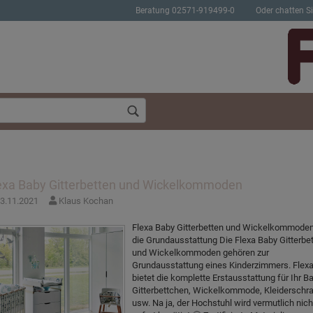
Beratung 02571-919499-0
Oder chatten Si
exa Baby Gitterbetten und Wickelkommoden
3.11.2021
Klaus Kochan
Konto erstellen
Passwort verges
Flexa Baby Gitterbetten und Wickelkommode
die Grundausstattung Die Flexa Baby Gitterbe
und Wickelkommoden gehören zur
Grundausstattung eines Kinderzimmers. Flex
bietet die komplette Erstausstattung für Ihr Ba
Gitterbettchen, Wickelkommode, Kleiderschra
usw. Na ja, der Hochstuhl wird vermutlich nich