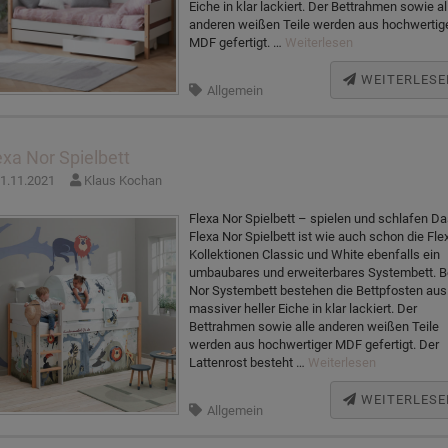
Eiche in klar lackiert. Der Bettrahmen sowie al
anderen weißen Teile werden aus hochwertig
MDF gefertigt. …
Weiterlesen
WEITERLESE
Allgemein
exa Nor Spielbett
1.11.2021
Klaus Kochan
Flexa Nor Spielbett – spielen und schlafen D
Flexa Nor Spielbett ist wie auch schon die Fle
Kollektionen Classic und White ebenfalls ein
umbaubares und erweiterbares Systembett. 
Nor Systembett bestehen die Bettpfosten aus
massiver heller Eiche in klar lackiert. Der
Bettrahmen sowie alle anderen weißen Teile
werden aus hochwertiger MDF gefertigt. Der
Lattenrost besteht …
Weiterlesen
WEITERLESE
Allgemein