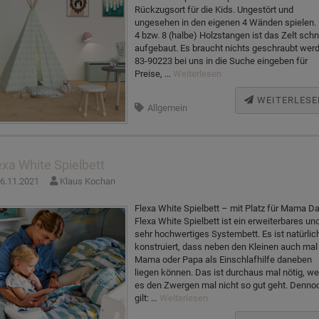
Rückzugsort für die Kids. Ungestört und
ungesehen in den eigenen 4 Wänden spielen. 
4 bzw. 8 (halbe) Holzstangen ist das Zelt schn
aufgebaut. Es braucht nichts geschraubt wer
83-90223 bei uns in die Suche eingeben für
Preise, …
Weiterlesen
WEITERLESE
Allgemein
exa White Spielbett
6.11.2021
Klaus Kochan
Flexa White Spielbett – mit Platz für Mama D
Flexa White Spielbett ist ein erweiterbares un
sehr hochwertiges Systembett. Es ist natürlic
konstruiert, dass neben den Kleinen auch mal
Mama oder Papa als Einschlafhilfe daneben
liegen können. Das ist durchaus mal nötig, w
es den Zwergen mal nicht so gut geht. Denno
gilt: …
Weiterlesen