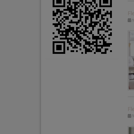
Fl
1
Fl
1