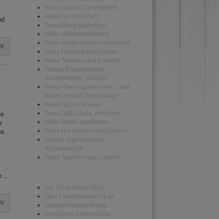
Flexa Classic Familienbett
Flexa Nor Hochbett
nd
Flexa Sleep Matratzen
Flexa White Rutschbett
Flexa White mittleres Hochbett
N
Flexa Popsicle Hochbetten
Flexa Textilien und Zubehör
Flexa’s Ergonomische
Schreibtische „Woody“
Flexa Play Impressionen – Hat
heute jemand Geburtstag?
Flexa Nackenkissen
Flexa CASA Sofa- Hochbett
ie
Flexa White Spielbetten
e
Flexa Nor mittlere Hochbetten
es
Flexa’s ergonomische
Schreibtische
Flexa Taschen und Zubehör
e …
Der Flexa Möbel Blog
Über kindermoebel-24.de
N
Datenschutzerklärung
Instagram-Datenschutz