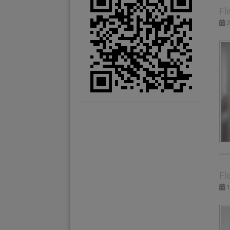
Fl
2
Fl
1