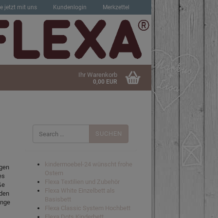
e jetzt mit uns
Kundenlogin
Merkzettel
Ihr Warenkorb
0,00 EUR
Suchen
nach:
sen?
kindermoebel-24 wünscht frohe
ngen
Ostern
es
Flexa Textilien und Zubehör
ße
Flexa White Einzelbett als
eden
Basisbett
änge
Flexa Classic System Hochbett
Flexa Dots Kinderbett