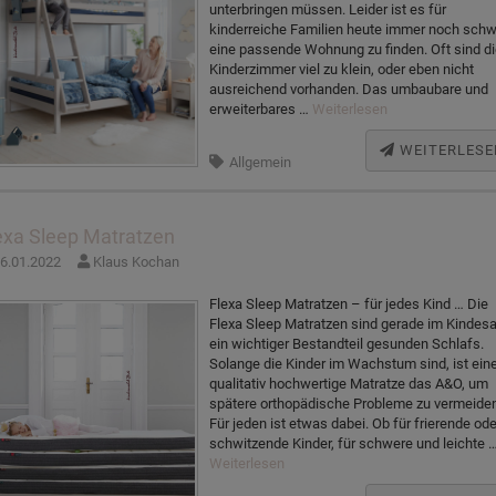
unterbringen müssen. Leider ist es für
kinderreiche Familien heute immer noch schw
eine passende Wohnung zu finden. Oft sind d
Kinderzimmer viel zu klein, oder eben nicht
ausreichend vorhanden. Das umbaubare und
erweiterbares …
Weiterlesen
WEITERLESE
Allgemein
exa Sleep Matratzen
6.01.2022
Klaus Kochan
Flexa Sleep Matratzen – für jedes Kind … Die
Flexa Sleep Matratzen sind gerade im Kindesa
ein wichtiger Bestandteil gesunden Schlafs.
Solange die Kinder im Wachstum sind, ist ein
qualitativ hochwertige Matratze das A&O, um
spätere orthopädische Probleme zu vermeiden
Für jeden ist etwas dabei. Ob für frierende ode
schwitzende Kinder, für schwere und leichte 
Weiterlesen