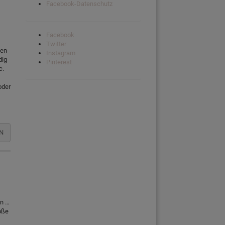
Facebook-Datenschutz
Facebook
Twitter
den
Instagram
dig
Pinterest
c.
oder
N
en …
roße