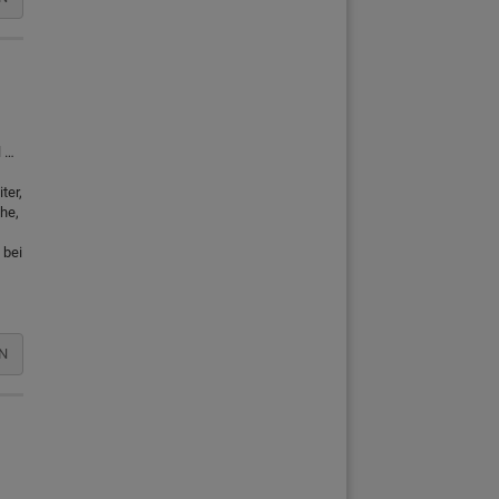
l …
ter,
he,
 bei
N