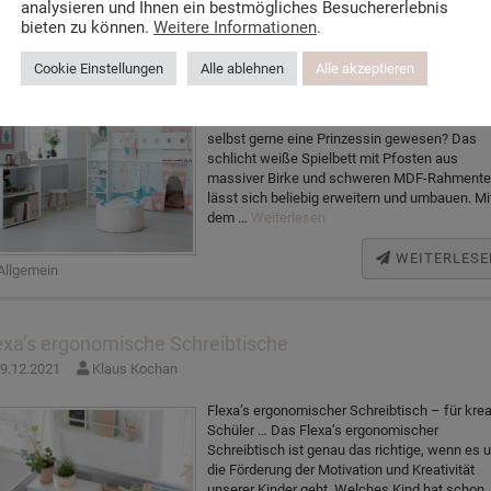
analysieren und Ihnen ein bestmögliches Besuchererlebnis
bieten zu können.
Weitere Informationen
.
Flexa White Spielbett – für Prinzessinnen Das
Flexa White Spielbett ist mit seinem
Cookie Einstellungen
Alle ablehnen
Alle akzeptieren
Prinzessinnen-Motiv genau das Richtige für
kleine Mädchen. Welches Mädchen möchte
keine Prinzessin sein? Welche Mama wäre ni
selbst gerne eine Prinzessin gewesen? Das
schlicht weiße Spielbett mit Pfosten aus
massiver Birke und schweren MDF-Rahmente
lässt sich beliebig erweitern und umbauen. Mi
dem …
Weiterlesen
WEITERLESE
Allgemein
exa’s ergonomische Schreibtische
9.12.2021
Klaus Kochan
Flexa’s ergonomischer Schreibtisch – für krea
Schüler … Das Flexa’s ergonomischer
Schreibtisch ist genau das richtige, wenn es 
die Förderung der Motivation und Kreativität
unserer Kinder geht. Welches Kind hat schon