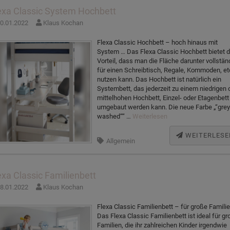
exa Classic System Hochbett
0.01.2022
Klaus Kochan
Flexa Classic Hochbett – hoch hinaus mit
System … Das Flexa Classic Hochbett bietet 
Vorteil, dass man die Fläche darunter vollstän
für einen Schreibtisch, Regale, Kommoden, et
nutzen kann. Das Hochbett ist natürlich ein
Systembett, das jederzeit zu einem niedrigen 
mittelhohen Hochbett, Einzel- oder Etagenbett
umgebaut werden kann. Die neue Farbe „“grey
washed““ …
Weiterlesen
WEITERLESE
Allgemein
exa Classic Familienbett
8.01.2022
Klaus Kochan
Flexa Classic Familienbett – für große Famili
Das Flexa Classic Familienbett ist ideal für g
Familien, die ihr zahlreichen Kinder irgendwie