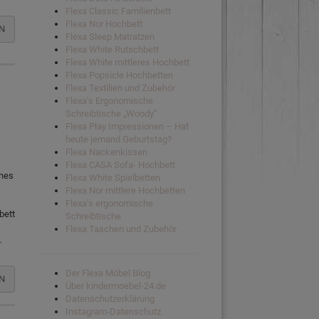
Flexa Classic Familienbett
Flexa Nor Hochbett
N
Flexa Sleep Matratzen
Flexa White Rutschbett
Flexa White mittleres Hochbett
Flexa Popsicle Hochbetten
Flexa Textilien und Zubehör
Flexa’s Ergonomische
Schreibtische „Woody“
Flexa Play Impressionen – Hat
heute jemand Geburtstag?
Flexa Nackenkissen
Flexa CASA Sofa- Hochbett
ines
Flexa White Spielbetten
Flexa Nor mittlere Hochbetten
Flexa’s ergonomische
bett
Schreibtische
Flexa Taschen und Zubehör
…
Der Flexa Möbel Blog
N
Über kindermoebel-24.de
Datenschutzerklärung
Instagram-Datenschutz