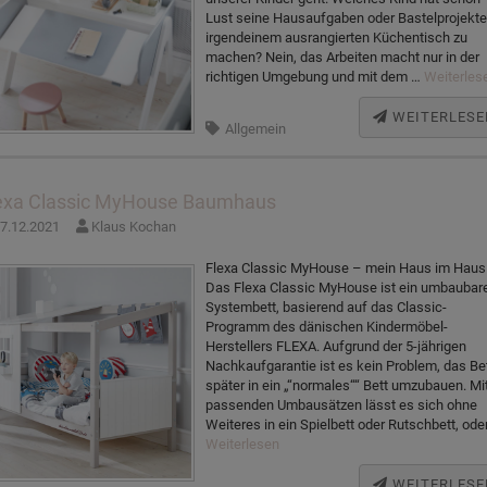
Lust seine Hausaufgaben oder Bastelprojekte
irgendeinem ausrangierten Küchentisch zu
machen? Nein, das Arbeiten macht nur in der
richtigen Umgebung und mit dem …
Weiterles
WEITERLESE
Allgemein
exa Classic MyHouse Baumhaus
7.12.2021
Klaus Kochan
Flexa Classic MyHouse – mein Haus im Haus
Das Flexa Classic MyHouse ist ein umbaubar
Systembett, basierend auf das Classic-
Programm des dänischen Kindermöbel-
Herstellers FLEXA. Aufgrund der 5-jährigen
Nachkaufgarantie ist es kein Problem, das Be
später in ein „“normales““ Bett umzubauen. Mi
passenden Umbausätzen lässt es sich ohne
Weiteres in ein Spielbett oder Rutschbett, ode
Weiterlesen
WEITERLESE