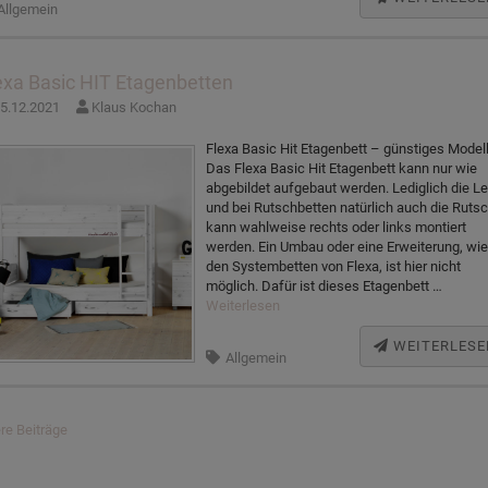
Allgemein
exa Basic HIT Etagenbetten
5.12.2021
Klaus Kochan
Flexa Basic Hit Etagenbett – günstiges Model
Das Flexa Basic Hit Etagenbett kann nur wie
abgebildet aufgebaut werden. Lediglich die Lei
und bei Rutschbetten natürlich auch die Rutsc
kann wahlweise rechts oder links montiert
werden. Ein Umbau oder eine Erweiterung, wie
den Systembetten von Flexa, ist hier nicht
möglich. Dafür ist dieses Etagenbett …
Weiterlesen
WEITERLESE
Allgemein
itragsnavigation
ere Beiträge