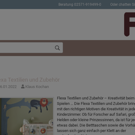
Beratung 02571-919499-0
Oder chatten Si
exa Textilien und Zubehör
6.01.2022
Klaus Kochan
Konto erstellen
Passwort verges
Flexa Textilien und Zubehör – Kreativität beim
Spielen … Die Flexa Textilien und Zubehör bri
mit den richtigen Motiven die Kreativität in jed
Kinderzimmer. Ob für Forscher auf Safari, gro
Helden oder kleine Prinzessinnen, da ist für j
etwas dabei. Die Betttaschen sowie die Vorh
lassen sich ganz einfach per Klett an der