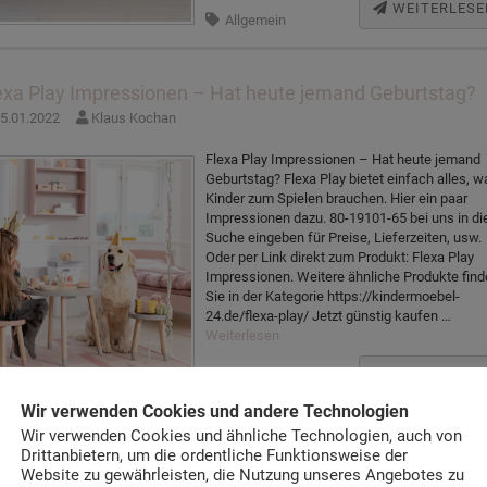
WEITERLESE
Allgemein
exa Play Impressionen – Hat heute jemand Geburtstag?
5.01.2022
Klaus Kochan
Flexa Play Impressionen – Hat heute jemand
Geburtstag? Flexa Play bietet einfach alles, w
Kinder zum Spielen brauchen. Hier ein paar
Impressionen dazu. 80-19101-65 bei uns in di
Suche eingeben für Preise, Lieferzeiten, usw.
Oder per Link direkt zum Produkt: Flexa Play
Impressionen. Weitere ähnliche Produkte fin
Sie in der Kategorie https://kindermoebel-
24.de/flexa-play/ Jetzt günstig kaufen …
Weiterlesen
WEITERLESE
Allgemein
Wir verwenden Cookies und andere Technologien
Wir verwenden Cookies und ähnliche Technologien, auch von
Drittanbietern, um die ordentliche Funktionsweise der
exa White Spielbetten
Website zu gewährleisten, die Nutzung unseres Angebotes zu
1.12.2021
Klaus Kochan