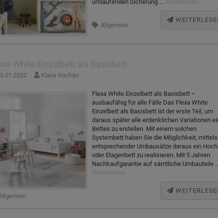
umlaufenden Sicherung …
Weiterlesen
WEITERLESE
Allgemein
exa White Einzelbett als Basisbett
3.01.2022
Klaus Kochan
Flexa White Einzelbett als Basisbett –
ausbaufähig für alle Fälle Das Flexa White
Einzelbett als Basisbett ist der erste Teil, um
daraus später alle erdenklichen Variationen e
Bettes zu erstellen. Mit einem solchen
Systembett haben Sie die Möglichkeit, mittels
entsprechender Umbausätze daraus ein Hoch
oder Etagenbett zu realisieren. Mit 5 Jahren
Nachkaufgarantie auf sämtliche Umbauteile 
Weiterlesen
WEITERLESE
Allgemein