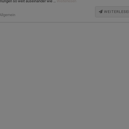
nungen so weit auseinander wie …
Weiterlesen
WEITERLESE
Allgemein