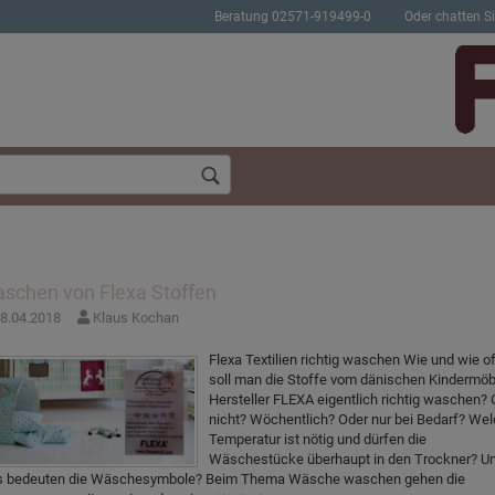
Beratung 02571-919499-0
Oder chatten Si
schen von Flexa Stoffen
8.04.2018
Klaus Kochan
Konto erstellen
Passwort verges
Flexa Textilien richtig waschen Wie und wie of
soll man die Stoffe vom dänischen Kindermöb
Hersteller FLEXA eigentlich richtig waschen? 
nicht? Wöchentlich? Oder nur bei Bedarf? We
Temperatur ist nötig und dürfen die
Wäschestücke überhaupt in den Trockner? U
 bedeuten die Wäschesymbole? Beim Thema Wäsche waschen gehen die