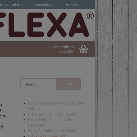
e jetzt mit uns
Kundenlogin
Merkzettel
Ihr Warenkorb
0,00 EUR
Suchen
nach:
sen?
t
kindermoebel-24 wünscht frohe
el
Ostern
Gar
Flexa Textilien und Zubehör
lche
Flexa White Einzelbett als
Basisbett
nd
Flexa Classic System Hochbett
Flexa Dots Kinderbett