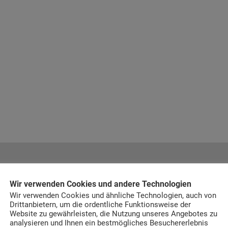
Wir verwenden Cookies und andere Technologien
ck-Links
Häufig gesucht
Wir verwenden Cookies und ähnliche Technologien, auch von
Drittanbietern, um die ordentliche Funktionsweise der
enkorb
Popsicle by Flexa
Flexa White
Website zu gewährleisten, die Nutzung unseres Angebotes zu
n Konto
System
analysieren und Ihnen ein bestmögliches Besuchererlebnis