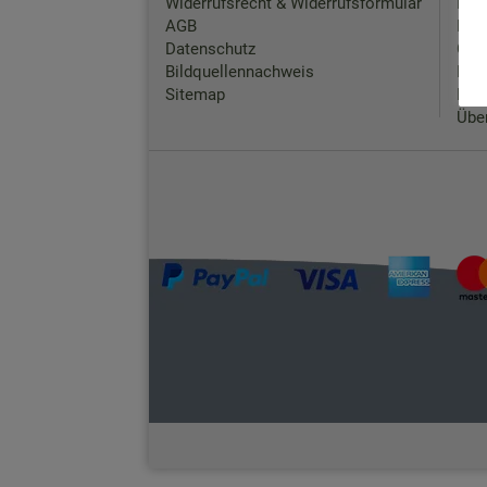
Widerrufsrecht & Widerrufsformular
Kon
AGB
Rück
Datenschutz
Chat
Bildquellennachweis
FAQ
Sitemap
Hers
Übe