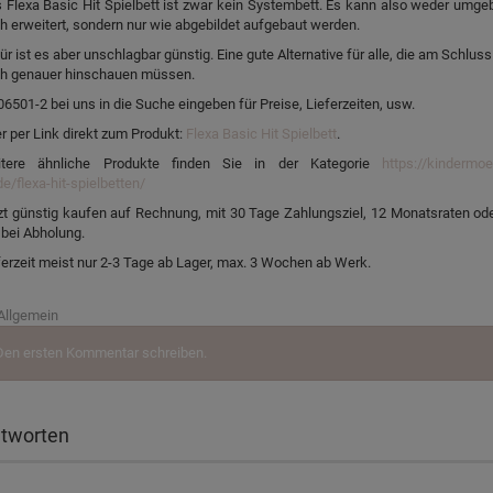
 Flexa Basic Hit Spielbett ist zwar kein Systembett. Es kann also weder umge
h erweitert, sondern nur wie abgebildet aufgebaut werden.
ür ist es aber unschlagbar günstig. Eine gute Alternative für alle, die am Schluss
h genauer hinschauen müssen.
06501-2 bei uns in die Suche eingeben für Preise, Lieferzeiten, usw.
r per Link direkt zum Produkt:
Flexa Basic Hit Spielbett
.
tere ähnliche Produkte finden Sie in der Kategorie
https://kindermoe
de/flexa-hit-spielbetten/
zt günstig kaufen auf Rechnung, mit 30 Tage Zahlungsziel, 12 Monatsraten ode
 bei Abholung.
ferzeit meist nur 2-3 Tage ab Lager, max. 3 Wochen ab Werk.
Allgemein
Den ersten Kommentar schreiben.
tworten