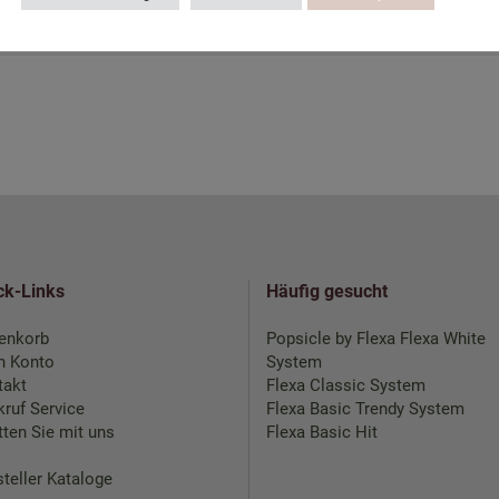
ck-Links
Häufig gesucht
enkorb
Popsicle by Flexa
Flexa White
n Konto
System
takt
Flexa Classic System
ruf Service
Flexa Basic Trendy System
ten Sie mit uns
Flexa Basic Hit
teller Kataloge