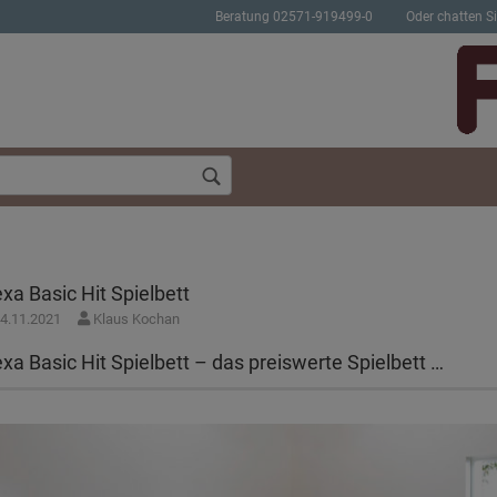
Beratung 02571-919499-0
Oder chatten Si
exa Basic Hit Spielbett
4.11.2021
Klaus Kochan
Konto erstellen
Passwort verges
exa Basic Hit Spielbett – das preiswerte Spielbett …