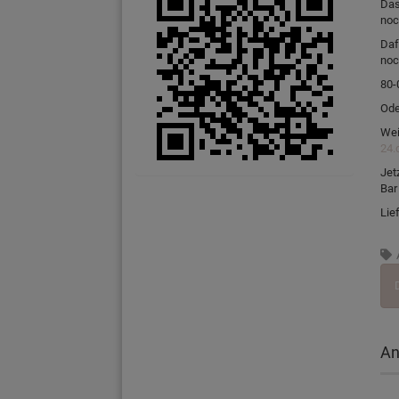
Das
noc
Daf
noc
80-
Ode
Wei
24.
Jet
Bar
Lie
An