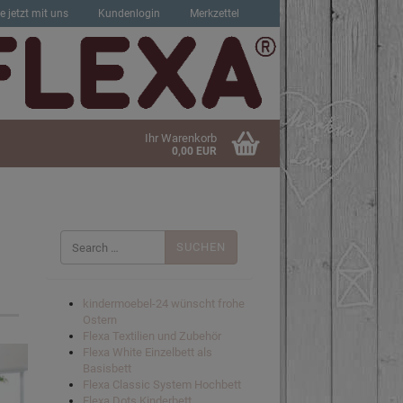
e jetzt mit uns
Kundenlogin
Merkzettel
Ihr Warenkorb
0,00 EUR
Suchen
nach:
sen?
kindermoebel-24 wünscht frohe
Ostern
Flexa Textilien und Zubehör
Flexa White Einzelbett als
Basisbett
Flexa Classic System Hochbett
Flexa Dots Kinderbett