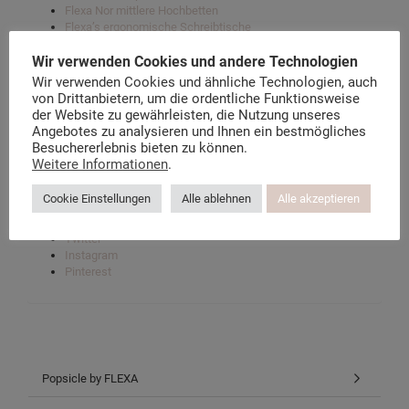
Flexa Nor mittlere Hochbetten
Flexa’s ergonomische Schreibtische
Flexa Taschen und Zubehör
Wir verwenden Cookies und andere Technologien
Wir verwenden Cookies und ähnliche Technologien, auch
von Drittanbietern, um die ordentliche Funktionsweise
Der Flexa Möbel Blog
der Website zu gewährleisten, die Nutzung unseres
Über kindermoebel-24.de
Angebotes zu analysieren und Ihnen ein bestmögliches
Datenschutzerklärung
Besuchererlebnis bieten zu können.
Instagram-Datenschutz
Weitere Informationen
.
Facebook-Datenschutz
Cookie Einstellungen
Alle ablehnen
Alle akzeptieren
Facebook
Twitter
Instagram
Pinterest
Popsicle by FLEXA