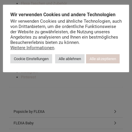
Flexa Taschen und Zubehör
Wir verwenden Cookies und andere Technologien
Wir verwenden Cookies und ähnliche Technologien, auch
Der Flexa Möbel Blog
von Drittanbietern, um die ordentliche Funktionsweise
Über kindermoebel-24.de
der Website zu gewährleisten, die Nutzung unseres
Datenschutzerklärung
Angebotes zu analysieren und Ihnen ein bestmögliches
Instagram-Datenschutz
Besuchererlebnis bieten zu können.
Facebook-Datenschutz
Weitere Informationen
.
Cookie Einstellungen
Alle ablehnen
Alle akzeptieren
Facebook
Twitter
Instagram
Pinterest
Popsicle by FLEXA
FLEXA Baby