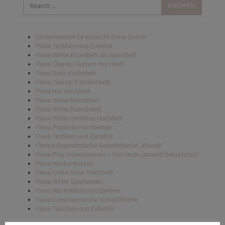
nach:
kindermoebel-24 wünscht frohe Ostern
Flexa Textilien und Zubehör
Flexa White Einzelbett als Basisbett
Flexa Classic System Hochbett
Flexa Dots Kinderbett
Flexa Classic Familienbett
Flexa Nor Hochbett
Flexa Sleep Matratzen
Flexa White Rutschbett
Flexa White mittleres Hochbett
Flexa Popsicle Hochbetten
Flexa Textilien und Zubehör
Flexa’s Ergonomische Schreibtische „Woody“
Flexa Play Impressionen – Hat heute jemand Geburtstag?
Flexa Nackenkissen
Flexa CASA Sofa- Hochbett
Flexa White Spielbetten
Flexa Nor mittlere Hochbetten
Flexa’s ergonomische Schreibtische
Flexa Taschen und Zubehör