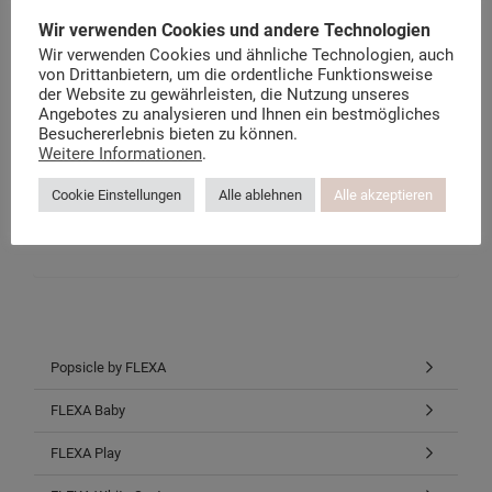
Wir verwenden Cookies und andere Technologien
Der Flexa Möbel Blog
Über kindermoebel-24.de
Wir verwenden Cookies und ähnliche Technologien, auch
Datenschutzerklärung
von Drittanbietern, um die ordentliche Funktionsweise
Instagram-Datenschutz
der Website zu gewährleisten, die Nutzung unseres
Facebook-Datenschutz
Angebotes zu analysieren und Ihnen ein bestmögliches
Besuchererlebnis bieten zu können.
Weitere Informationen
.
Facebook
Cookie Einstellungen
Alle ablehnen
Alle akzeptieren
Twitter
Instagram
Pinterest
Popsicle by FLEXA
FLEXA Baby
FLEXA Play