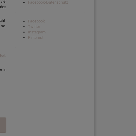
viel
Facebook-Datenschutz
edes
echt
Facebook
 so
Twitter
Instagram
Pinterest
bel-
r in