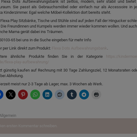
 Flexa Dots Aufbewahrungsbank ist zeitlos, modern, sehr stabil und bietet 
uraum. Sie passt als Gebrauchsmöbel oder einfach nur als Accessoire in j
xa Kinderzimmer. Egal welche Möbel-Kollektion dort bereits steht.
 Flexa Play Sitzbänke, Tische und Stühle sind auf jeden Fall der Hingucker schl
. Die Freundinnen und Kumpels werden immer wieder kommen wollen. Und auch
che Mama gerät dabei ins Träumen.
50103-65 bei uns in die Suche eingeben für mehr Info
r per Link direkt zum Produkt:
Flexa Dots Aufbewahrungsbank
.
tere ähnliche Produkte finden Sie in der Kategorie
https://kindermoe
de/flexa-play-aufbewahrung/
zt günstig kaufen auf Rechnung mit 30 Tage Zahlungsziel, 12 Monatsraten ode
 bei Abholung.
ferzeit meist nur 2-3 Tage ab Lager, max. 3 Wochen ab Werk.
Allgemein
Den ersten Kommentar schreiben.