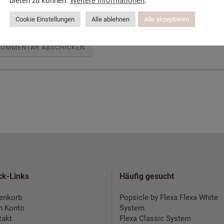
bieten zu können.
Weitere Informationen
.
Cookie Einstellungen
Alle ablehnen
Alle akzeptieren
ck-Links
Häufig gesucht
enkorb
Popsicle by Flexa
Flexa White
n Konto
System
takt
Flexa Classic System