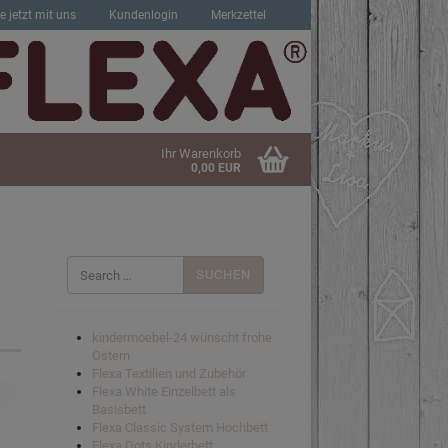
e jetzt mit uns
Kundenlogin
Merkzettel
Ihr Warenkorb
0,00 EUR
Suchen
nach:
sen?
kindermoebel-24 wünscht frohe
Ostern
Flexa Textilien und Zubehör
Flexa White Einzelbett als
Basisbett
Flexa Classic System Hochbett
Flexa Dots Kinderbett