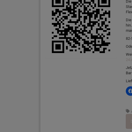
Die
Sta
Fle
Die
hin
man
82-
Ode
Wei
24.
Jet
Bar
Lie