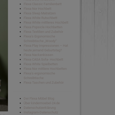
Flexa Classic Familienbett
Flexa Nor Hochbett
Flexa Sleep Matratzen
Flexa White Rutschbett
Flexa White mittleres Hochbett
Flexa Popsicle Hochbetten
Flexa Textilien und Zubehör
Flexa’s Ergonomische
Schreibtische „Woody“
Flexa Play Impressionen – Hat
heute jemand Geburtstag?
Flexa Nackenkissen
Flexa CASA Sofa- Hochbett
Flexa White Spielbetten
Flexa Nor mittlere Hochbetten
Flexa’s ergonomische
Schreibtische
Flexa Taschen und Zubehör
Der Flexa Möbel Blog
Über kindermoebel-24.de
Datenschutzerklärung
Instagram-Datenschutz