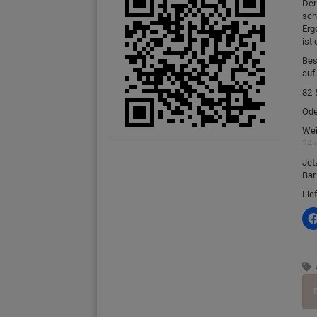
Der
sch
Erg
ist
Bes
auf
82-
Ode
Wei
24.
Jet
Bar
Lie