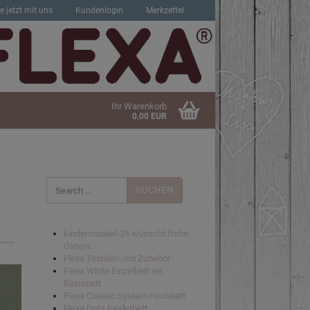
e jetzt mit uns
Kundenlogin
Merkzettel
Ihr Warenkorb
0,00 EUR
Suchen
nach:
sen?
kindermoebel-24 wünscht frohe
Ostern
Flexa Textilien und Zubehör
Flexa White Einzelbett als
Basisbett
Flexa Classic System Hochbett
Flexa Dots Kinderbett