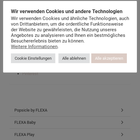
Wir verwenden Cookies und andere Technologien
Der Flexa Möbel Blog
Wir verwenden Cookies und ähnliche Technologien, auch
Über kindermoebel-24.de
von Drittanbietern, um die ordentliche Funktionsweise
Datenschutzerklärung
der Website zu gewährleisten, die Nutzung unseres
Instagram-Datenschutz
Angebotes zu analysieren und Ihnen ein bestmögliches
Facebook-Datenschutz
Besuchererlebnis bieten zu können.
Weitere Informationen
.
Facebook
Cookie Einstellungen
Alle ablehnen
Alle akzeptieren
Twitter
Instagram
Pinterest
Popsicle by FLEXA
FLEXA Baby
FLEXA Play