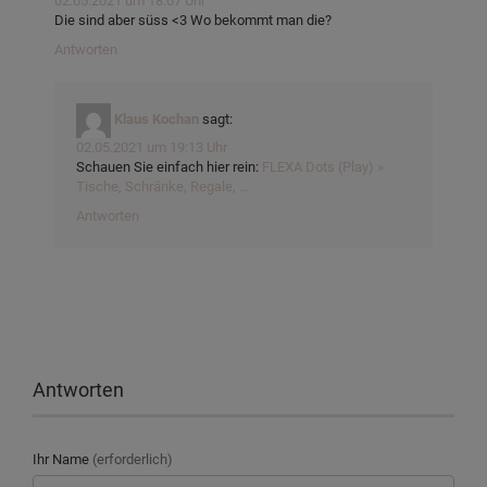
02.05.2021 um 18:07 Uhr
Die sind aber süss <3 Wo bekommt man die?
Antworten
Klaus Kochan
sagt:
02.05.2021 um 19:13 Uhr
Schauen Sie einfach hier rein:
FLEXA Dots (Play) »
Tische, Schränke, Regale, …
Antworten
Antworten
Ihr Name
(erforderlich)