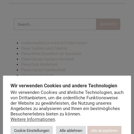
Suchen
nach:
kindermoebel-24 wünscht frohe Ostern
Flexa Textilien und Zubehör
Flexa White Einzelbett als Basisbett
Flexa Classic System Hochbett
Flexa Dots Kinderbett
Flexa Classic Familienbett
Flexa Nor Hochbett
Flexa Sleep Matratzen
Wir verwenden Cookies und andere Technologien
Flexa White Rutschbett
Flexa White mittleres Hochbett
Wir verwenden Cookies und ähnliche Technologien, auch
Flexa Popsicle Hochbetten
von Drittanbietern, um die ordentliche Funktionsweise
Flexa Textilien und Zubehör
der Website zu gewährleisten, die Nutzung unseres
Flexa’s Ergonomische Schreibtische „Woody“
Angebotes zu analysieren und Ihnen ein bestmögliches
Flexa Play Impressionen – Hat heute jemand Geburtstag?
Besuchererlebnis bieten zu können.
Flexa Nackenkissen
Weitere Informationen
.
Flexa CASA Sofa- Hochbett
Flexa White Spielbetten
Cookie Einstellungen
Alle ablehnen
Alle akzeptieren