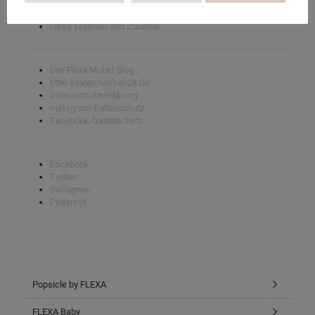
Flexa Nor mittlere Hochbetten
Flexa’s ergonomische Schreibtische
Flexa Taschen und Zubehör
Der Flexa Möbel Blog
Über kindermoebel-24.de
Datenschutzerklärung
Instagram-Datenschutz
Facebook-Datenschutz
Facebook
Twitter
Instagram
Pinterest
Popsicle by FLEXA
FLEXA Baby