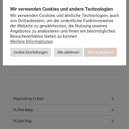
Wir verwenden Cookies und andere Technologien
Der Flexa Möbel Blog
Wir verwenden Cookies und ähnliche Technologien, auch
Über kindermoebel-24.de
von Drittanbietern, um die ordentliche Funktionsweise
Datenschutzerklärung
der Website zu gewährleisten, die Nutzung unseres
Instagram-Datenschutz
Angebotes zu analysieren und Ihnen ein bestmögliches
Facebook-Datenschutz
Besuchererlebnis bieten zu können.
Weitere Informationen
.
Facebook
Cookie Einstellungen
Alle ablehnen
Alle akzeptieren
Twitter
Instagram
Pinterest
Popsicle by FLEXA
FLEXA Baby
FLEXA Play