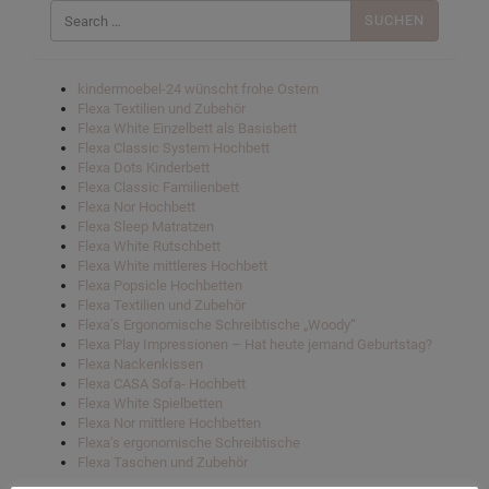
nach:
kindermoebel-24 wünscht frohe Ostern
Flexa Textilien und Zubehör
Flexa White Einzelbett als Basisbett
Flexa Classic System Hochbett
Flexa Dots Kinderbett
Flexa Classic Familienbett
Flexa Nor Hochbett
Flexa Sleep Matratzen
Flexa White Rutschbett
Flexa White mittleres Hochbett
Flexa Popsicle Hochbetten
Flexa Textilien und Zubehör
Flexa’s Ergonomische Schreibtische „Woody“
Flexa Play Impressionen – Hat heute jemand Geburtstag?
Flexa Nackenkissen
Flexa CASA Sofa- Hochbett
Flexa White Spielbetten
Flexa Nor mittlere Hochbetten
Flexa’s ergonomische Schreibtische
Flexa Taschen und Zubehör