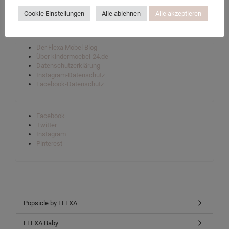
Flexa’s ergonomische Schreibtische
Cookie Einstellungen
Alle ablehnen
Alle akzeptieren
Flexa Taschen und Zubehör
Der Flexa Möbel Blog
Über kindermoebel-24.de
Datenschutzerklärung
Instagram-Datenschutz
Facebook-Datenschutz
Facebook
Twitter
Instagram
Pinterest
Popsicle by FLEXA
FLEXA Baby