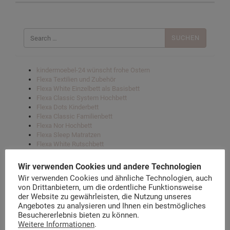
Suchen
nach:
kindermoebel-24 wünscht frohe Ostern
Flexa Textilien und Zubehör
Flexa White Einzelbett als Basisbett
Flexa Classic System Hochbett
Flexa Dots Kinderbett
Flexa Classic Familienbett
Flexa Nor Hochbett
Flexa Sleep Matratzen
Flexa White Rutschbett
Flexa White mittleres Hochbett
Flexa Popsicle Hochbetten
Wir verwenden Cookies und andere Technologien
Flexa Textilien und Zubehör
Wir verwenden Cookies und ähnliche Technologien, auch
Flexa’s Ergonomische Schreibtische „Woody“
von Drittanbietern, um die ordentliche Funktionsweise
Flexa Play Impressionen – Hat heute jemand Geburtstag?
der Website zu gewährleisten, die Nutzung unseres
Flexa Nackenkissen
Angebotes zu analysieren und Ihnen ein bestmögliches
Flexa CASA Sofa- Hochbett
Besuchererlebnis bieten zu können.
Flexa White Spielbetten
Weitere Informationen
.
Flexa Nor mittlere Hochbetten