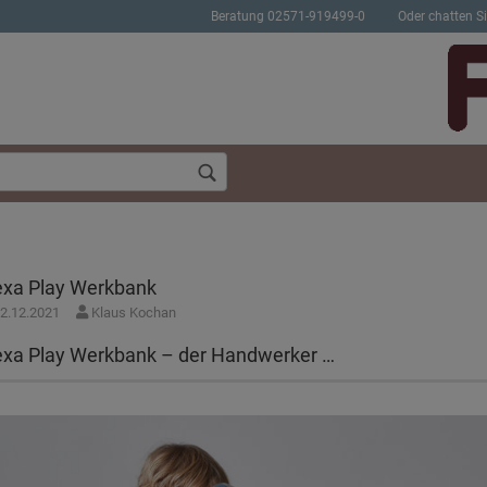
Beratung 02571-919499-0
Oder chatten Si
exa Play Werkbank
2.12.2021
Klaus Kochan
Konto erstellen
Passwort verges
exa Play Werkbank – der Handwerker …