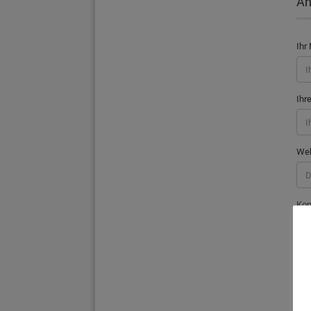
An
Ihr
Ihr
We
Ko