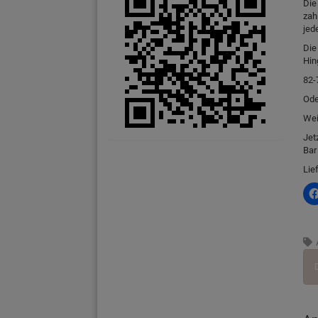
Die
zah
jed
Die
Hin
82-
Ode
Wei
Jet
Bar
Lie