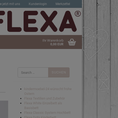
e jetzt mit uns
Kundenlogin
Merkzettel
Ihr Warenkorb
0,00 EUR
Suchen
nach:
sen?
kindermoebel-24 wünscht frohe
Ostern
Flexa Textilien und Zubehör
Flexa White Einzelbett als
Basisbett
Flexa Classic System Hochbett
Flexa Dots Kinderbett