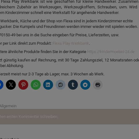
 Flexa Play Werkbank ist wie geschaffen für kleine Handwerker. Zusammen
lreichem Zubehör an Werkzeugen, Werkzeugkoffern, Schrauben, uvm. Wird
em Kinderzimmer schnell eine Werkstatt für angehende Handwerker.
 Werkbank, Küche und der Shop von Flexa sind in jedem Kinderzimmer echte
gucker. Die Kumpels und Freundinnen werden immer wieder mit spielen wollen.
70150-49 bei uns in die Suche eingeben für Preise, Lieferzeiten, usw.
r per Link direkt zum Produkt:
Flexa Play Werkbank
.
tere ähnliche Produkte finden Sie in der Kategorie
https://kindermoebel-24.de
zt günstig kaufen auf Rechnung, mit 30 Tage Zahlungsziel, 12 Monatsraten ode
 bei Abholung.
ferzeit meist nur 2-3 Tage ab Lager, max. 3 Wochen ab Werk.
Allgemein
Den ersten Kommentar schreiben.