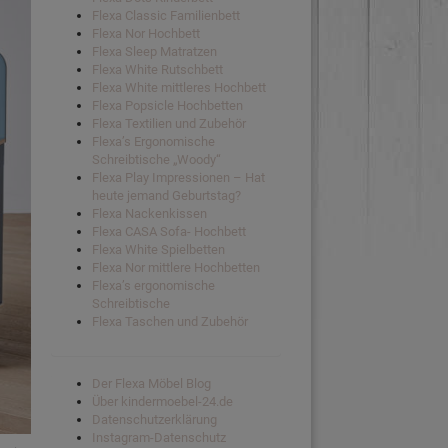
Flexa Classic Familienbett
Flexa Nor Hochbett
Flexa Sleep Matratzen
Flexa White Rutschbett
Flexa White mittleres Hochbett
Flexa Popsicle Hochbetten
Flexa Textilien und Zubehör
Flexa’s Ergonomische
Schreibtische „Woody“
Flexa Play Impressionen – Hat
heute jemand Geburtstag?
Flexa Nackenkissen
Flexa CASA Sofa- Hochbett
Flexa White Spielbetten
Flexa Nor mittlere Hochbetten
Flexa’s ergonomische
Schreibtische
Flexa Taschen und Zubehör
Der Flexa Möbel Blog
Über kindermoebel-24.de
Datenschutzerklärung
Instagram-Datenschutz