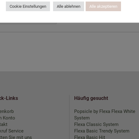
Cookie Einstellungen
Alle ablehnen
Alle akzeptieren
ck-Links
Häufig gesucht
enkorb
Popsicle by Flexa
Flexa White
n Konto
System
takt
Flexa Classic System
ruf Service
Flexa Basic Trendy System
ten Sie mit uns
Flexa Basic Hit