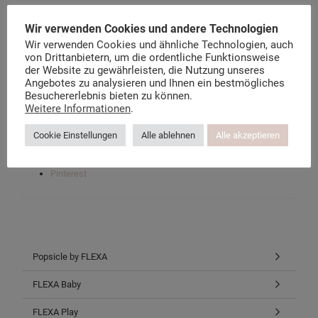
Wir verwenden Cookies und andere Technologien
Der Flexa Möbel Blog
Wir verwenden Cookies und ähnliche Technologien, auch
Über kindermoebel-24.de
von Drittanbietern, um die ordentliche Funktionsweise
Datenschutzerklärung
der Website zu gewährleisten, die Nutzung unseres
Instagram-Datenschutz
Angebotes zu analysieren und Ihnen ein bestmögliches
Facebook-Datenschutz
Besuchererlebnis bieten zu können.
Weitere Informationen
.
Cookie Einstellungen
Facebook
Alle ablehnen
Alle akzeptieren
Twitter
Instagram
Pinterest
Popsicle by FLEXA
FLEXA Baby
FLEXA Play