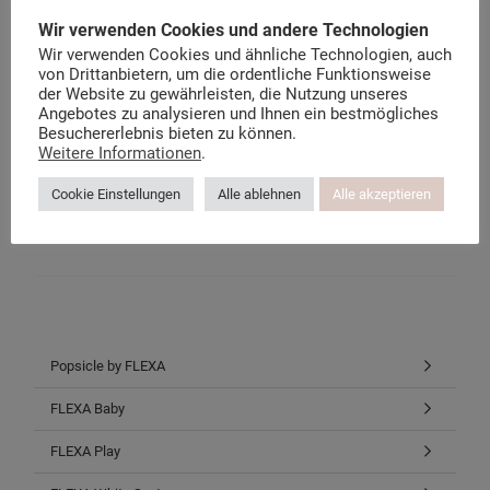
Wir verwenden Cookies und andere Technologien
Der Flexa Möbel Blog
Über kindermoebel-24.de
Wir verwenden Cookies und ähnliche Technologien, auch
Datenschutzerklärung
von Drittanbietern, um die ordentliche Funktionsweise
Instagram-Datenschutz
der Website zu gewährleisten, die Nutzung unseres
Facebook-Datenschutz
Angebotes zu analysieren und Ihnen ein bestmögliches
Besuchererlebnis bieten zu können.
Weitere Informationen
.
Facebook
Cookie Einstellungen
Alle ablehnen
Alle akzeptieren
Twitter
Instagram
Pinterest
Popsicle by FLEXA
FLEXA Baby
FLEXA Play