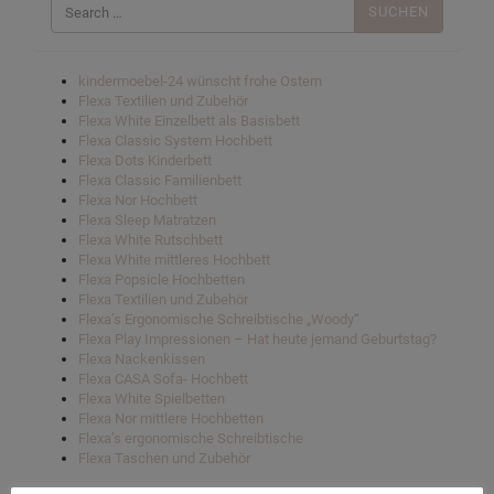
nach:
kindermoebel-24 wünscht frohe Ostern
Flexa Textilien und Zubehör
Flexa White Einzelbett als Basisbett
Flexa Classic System Hochbett
Flexa Dots Kinderbett
Flexa Classic Familienbett
Flexa Nor Hochbett
Flexa Sleep Matratzen
Flexa White Rutschbett
Flexa White mittleres Hochbett
Flexa Popsicle Hochbetten
Flexa Textilien und Zubehör
Flexa’s Ergonomische Schreibtische „Woody“
Flexa Play Impressionen – Hat heute jemand Geburtstag?
Flexa Nackenkissen
Flexa CASA Sofa- Hochbett
Flexa White Spielbetten
Flexa Nor mittlere Hochbetten
Flexa’s ergonomische Schreibtische
Flexa Taschen und Zubehör