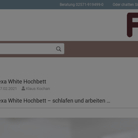
Beratung 02571-919499-0
Oder chatten Si
exa White Hochbett
7.02.2021
Klaus Kochan
Konto erstellen
Passwort verges
exa White Hochbett – schlafen und arbeiten …