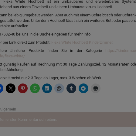
 Flexa White Hochbett ist ein umbaubares und erweiterbares Systemb
tehend aus einem Einzelbett und einem Umbausatz zum Hochbett.
kann beliebig umgebaut werden. Aber auch mit einem Schreibtisch oder Schrän
gestattet werden. Unter dem Hochbett lässt sich ein weiteres Bett oder passen
ränke aufstellen.
17502-40 bei uns in die Suche eingeben für mehr Info
r per Link direkt zum Produkt:
Flexa White Hochbett Kinderzimmer
.
tere ähnliche Produkte finden Sie in der Kategorie
https://kindermoe
de/flexa-white/
zt günstig kaufen auf Rechnung mit 30 Tage Zahlungsziel, 12 Monatsraten ode
 bei Abholung.
ferzeit meist nur 2-3 Tage ab Lager, max. 3 Wochen ab Werk.
Allgemein
Den ersten Kommentar schreiben.