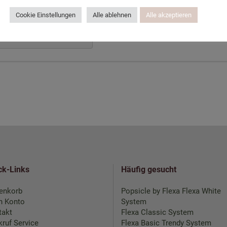
Cookie Einstellungen
Alle ablehnen
Alle akzeptieren
ck-Links
Häufig gesucht
enkorb
Popsicle by Flexa
Flexa White
n Konto
System
takt
Flexa Classic System
ruf Service
Flexa Basic Trendy System