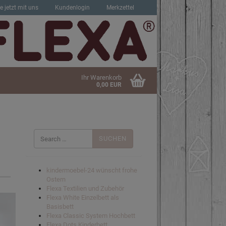
e jetzt mit uns
Kundenlogin
Merkzettel
Ihr Warenkorb
0,00 EUR
Suchen
nach:
sen?
kindermoebel-24 wünscht frohe
Ostern
Flexa Textilien und Zubehör
Flexa White Einzelbett als
Basisbett
Flexa Classic System Hochbett
Flexa Dots Kinderbett