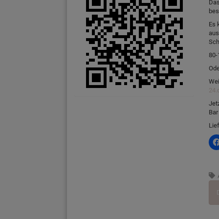
Das
bes
Es 
aus
Sch
80-
Ode
Wei
24.
Jet
Bar
Lie