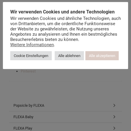
Wir verwenden Cookies und andere Technologien
Der Flexa Möbel Blog
Wir verwenden Cookies und ähnliche Technologien, auch
Über kindermoebel-24.de
von Drittanbietern, um die ordentliche Funktionsweise
Datenschutzerklärung
der Website zu gewährleisten, die Nutzung unseres
Instagram-Datenschutz
Angebotes zu analysieren und Ihnen ein bestmögliches
Facebook-Datenschutz
Besuchererlebnis bieten zu können.
Weitere Informationen
.
Facebook
Cookie Einstellungen
Alle ablehnen
Alle akzeptieren
Twitter
Instagram
Pinterest
Popsicle by FLEXA
FLEXA Baby
FLEXA Play