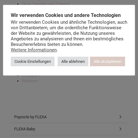
Flexa Taschen und Zubehör
Wir verwenden Cookies und andere Technologien
Wir verwenden Cookies und ähnliche Technologien, auch
Der Flexa Möbel Blog
von Drittanbietern, um die ordentliche Funktionsweise
Über kindermoebel-24.de
der Website zu gewährleisten, die Nutzung unseres
Datenschutzerklärung
Angebotes zu analysieren und Ihnen ein bestmögliches
Instagram-Datenschutz
Besuchererlebnis bieten zu können.
Facebook-Datenschutz
Weitere Informationen
.
Cookie Einstellungen
Alle ablehnen
Alle akzeptieren
Facebook
Twitter
Instagram
Pinterest
Popsicle by FLEXA
FLEXA Baby