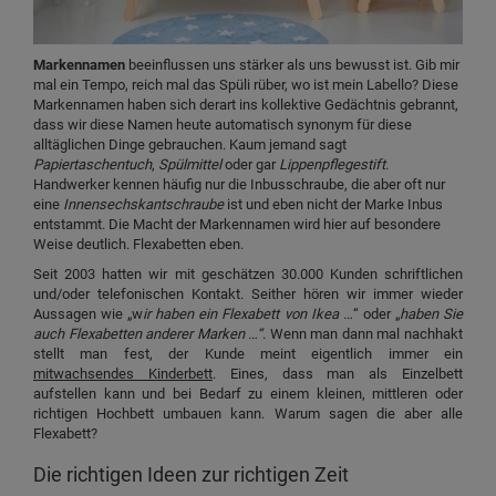
Markennamen
beeinflussen uns stärker als uns bewusst ist. Gib mir
mal ein Tempo, reich mal das Spüli rüber, wo ist mein Labello? Diese
Markennamen haben sich derart ins kollektive Gedächtnis gebrannt,
dass wir diese Namen heute automatisch synonym für diese
alltäglichen Dinge gebrauchen. Kaum jemand sagt
Papiertaschentuch
,
Spülmittel
oder gar
Lippenpflegestift
.
Handwerker kennen häufig nur die Inbusschraube, die aber oft nur
eine
Innensechskantschraube
ist und eben nicht der Marke Inbus
entstammt. Die Macht der Markennamen wird hier auf besondere
Weise deutlich. Flexabetten eben.
Seit 2003 hatten wir mit geschätzen 30.000 Kunden schriftlichen
und/oder telefonischen Kontakt. Seither hören wir immer wieder
Aussagen wie „w
ir haben ein Flexabett von Ikea …
“ oder „
haben Sie
auch Flexabetten anderer Marken …“
. Wenn man dann mal nachhakt
stellt man fest, der Kunde meint eigentlich immer ein
mitwachsendes Kinderbett
. Eines, dass man als Einzelbett
aufstellen kann und bei Bedarf zu einem kleinen, mittleren oder
richtigen Hochbett umbauen kann. Warum sagen die aber alle
Flexabett?
Die richtigen Ideen zur richtigen Zeit