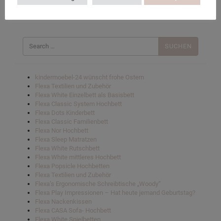
Suchen
nach:
kindermoebel-24 wünscht frohe Ostern
Flexa Textilien und Zubehör
Flexa White Einzelbett als Basisbett
Flexa Classic System Hochbett
Flexa Dots Kinderbett
Flexa Classic Familienbett
Flexa Nor Hochbett
Flexa Sleep Matratzen
Flexa White Rutschbett
Flexa White mittleres Hochbett
Flexa Popsicle Hochbetten
Flexa Textilien und Zubehör
Flexa’s Ergonomische Schreibtische „Woody“
Flexa Play Impressionen – Hat heute jemand Geburtstag?
Flexa Nackenkissen
Flexa CASA Sofa- Hochbett
Flexa White Spielbetten