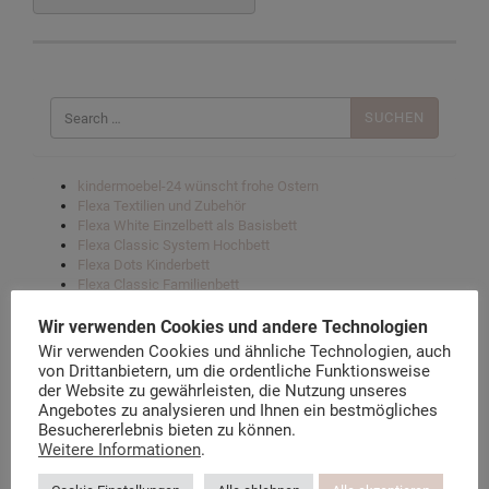
Suchen
nach:
kindermoebel-24 wünscht frohe Ostern
Flexa Textilien und Zubehör
Flexa White Einzelbett als Basisbett
Flexa Classic System Hochbett
Flexa Dots Kinderbett
Flexa Classic Familienbett
Flexa Nor Hochbett
Flexa Sleep Matratzen
Wir verwenden Cookies und andere Technologien
Flexa White Rutschbett
Wir verwenden Cookies und ähnliche Technologien, auch
Flexa White mittleres Hochbett
von Drittanbietern, um die ordentliche Funktionsweise
Flexa Popsicle Hochbetten
der Website zu gewährleisten, die Nutzung unseres
Flexa Textilien und Zubehör
Angebotes zu analysieren und Ihnen ein bestmögliches
Flexa’s Ergonomische Schreibtische „Woody“
Besuchererlebnis bieten zu können.
Flexa Play Impressionen – Hat heute jemand Geburtstag?
Weitere Informationen
.
Flexa Nackenkissen
Flexa CASA Sofa- Hochbett