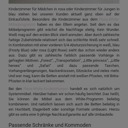
Kinderzimmer für Mädchen in rosa oder Kinderzimmer für Jungen in
blau stehen bei unseren Kunden aktuell ganz oben auf der
Einkaufsliste. Besonders die Kinderzimmer aus dem
Flexa-White-
Möbelprogramm
haben es den Eltern angetan. Seit dem es das
Möbelprogramm gibt wächst die Nachfrage stetig. Kein Wunder.
Weiß mag auf den ersten Blick steril anmuten. Aber durch zahlreiche
farbige Zubehörteile relativiert sich das schlichte Weiß sehr schnell.
In Kombination mit einer vorderen 3/4-Absturzsicherung in weiß, blau
(Frosty Blue) oder rosa (Light Rose) sieht das schon wieder anders
aus. Dazu gibt es zahlreiche farblich passende Vorhänge in
gefragten Motiven. „Forest“, „Transportation“, „Little princess“, „Little
heroes“ und „Safari“ und dazu passende Taschen,
Vorhangverlängerungen, Nackenkisssen, Sitzsäcke und vieles mehr.
Und wer mag, kann die Betten anstatt mit weißen Pfosten, mit Birke-
Pfosten in klar lackiert bekommen.
Bei den
Flexa-White-Kinderzimmern
handelt es sich natürlich um
Systemmöbel. Hierüber haben wir schon häufig berichtet. Das heißt,
Sie können die Möbel aus dem White-Programm beliebig
kombinieren. Und natürlich lassen sich auch die Betten beliebig in
ein Hochbett, Etagenbett oder sonstige Formate umbauen. Hierzu
gibt es extra eine 5-jährige Nachkaufgarantie auf alle Umbauteile.
Passende Schränke und Kommoden