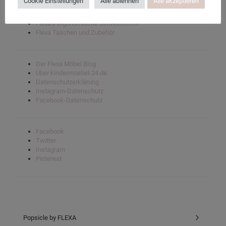
Cookie Einstellungen
Alle ablehnen
Alle akzeptieren
Flexa White Spielbetten
Flexa Nor mittlere Hochbetten
Flexa’s ergonomische Schreibtische
Flexa Taschen und Zubehör
Der Flexa Möbel Blog
Über kindermoebel-24.de
Datenschutzerklärung
Instagram-Datenschutz
Facebook-Datenschutz
Facebook
Twitter
Instagram
Pinterest
Popsicle by FLEXA