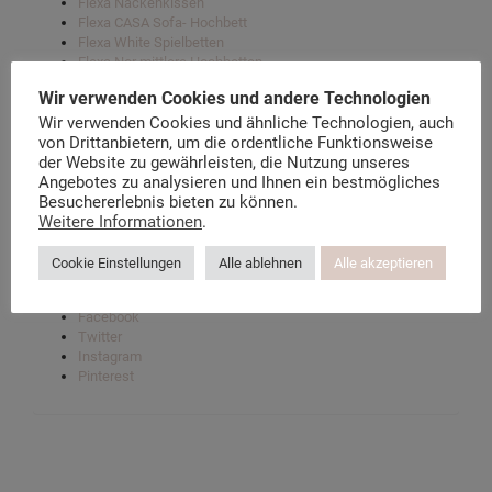
Flexa Nackenkissen
Flexa CASA Sofa- Hochbett
Flexa White Spielbetten
Flexa Nor mittlere Hochbetten
Flexa’s ergonomische Schreibtische
Wir verwenden Cookies und andere Technologien
Flexa Taschen und Zubehör
Wir verwenden Cookies und ähnliche Technologien, auch
von Drittanbietern, um die ordentliche Funktionsweise
der Website zu gewährleisten, die Nutzung unseres
Der Flexa Möbel Blog
Angebotes zu analysieren und Ihnen ein bestmögliches
Über kindermoebel-24.de
Besuchererlebnis bieten zu können.
Datenschutzerklärung
Weitere Informationen
.
Instagram-Datenschutz
Facebook-Datenschutz
Cookie Einstellungen
Alle ablehnen
Alle akzeptieren
Facebook
Twitter
Instagram
Pinterest