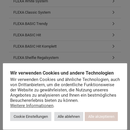
FLEXA White System
FLEXA Classic System
FLEXA BASIC Trendy
FLEXA BASIC Hit
FLEXA BASIC Hit Komplett
FLEXA Shelfie Regalsystem
FLEXA Cabby Aufbewahrung
Wir verwenden Cookies und andere Technologien
Wir verwenden Cookies und ähnliche Technologien, auch
FLEXA Schreibtische & Stühle
von Drittanbietern, um die ordentliche Funktionsweise
der Website zu gewährleisten, die Nutzung unseres
Matratzen, Roste, Bezüge
Angebotes zu analysieren und Ihnen ein bestmögliches
Besuchererlebnis bieten zu können.
Stoffe, Bettwäsche, Zubehör
Weitere Informationen
.
Restposten, B-Waren, E-Teile
Cookie Einstellungen
Alle ablehnen
Alle akzeptieren