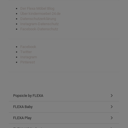
Der Flexa Möbel Blog
Über kindermoebel-24.de
Datenschutzerklärung
Instagram-Datenschutz
Facebook-Datenschutz
Facebook
Twitter
Instagram
Pinterest
Popsicle by FLEXA
FLEXA Baby
FLEXA Play