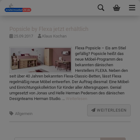
Popsicle by Flexa jetzt erhältlich
25.09.2017
Klaus Kochan
Flexa Popsicle – Eis am Stiel
gefällig? Popsicle heißt das
neue Möbel-Programm des
bekannten dänischen
Herstellers FLEXA. Neben den
seit über 40 Jahren bekannten Flexa-Classic-Betten, lässt Flexa
regelmäßig neue Möbel entwerfen. Der Auftrag diesmal: Eine Möbel-
und Einrichtungskollektion für Kinder aller Altersgruppen. Genial
umgesetzt von Jonas und Helle Herman Pedersen des dänischen
Designteams Herman Studio. …
Weiterlesen
WEITERLESEN
Allgemein
Suchen