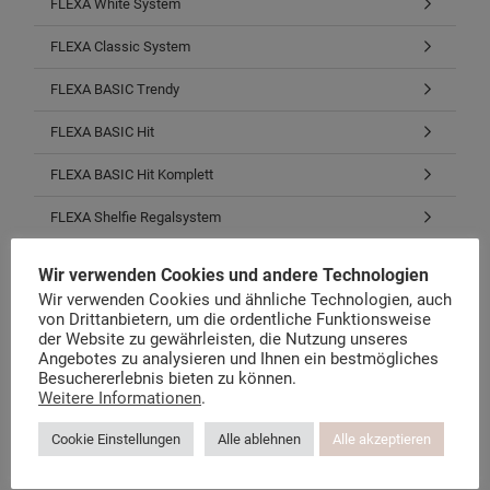
FLEXA White System
FLEXA Classic System
FLEXA BASIC Trendy
FLEXA BASIC Hit
FLEXA BASIC Hit Komplett
FLEXA Shelfie Regalsystem
FLEXA Cabby Aufbewahrung
Wir verwenden Cookies und andere Technologien
Wir verwenden Cookies und ähnliche Technologien, auch
FLEXA Schreibtische & Stühle
von Drittanbietern, um die ordentliche Funktionsweise
der Website zu gewährleisten, die Nutzung unseres
Matratzen, Roste, Bezüge
Angebotes zu analysieren und Ihnen ein bestmögliches
Besuchererlebnis bieten zu können.
Stoffe, Bettwäsche, Zubehör
Weitere Informationen
.
Restposten, B-Waren, E-Teile
Cookie Einstellungen
Alle ablehnen
Alle akzeptieren