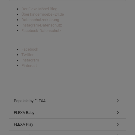
Der Flexa Möbel Blog
Über kindermoebel-24.de
Datenschutzerklärung
Instagram-Datenschutz
Facebook-Datenschutz
Facebook
Twitter
Instagram
Pinterest
Popsicle by FLEXA
FLEXA Baby
FLEXA Play