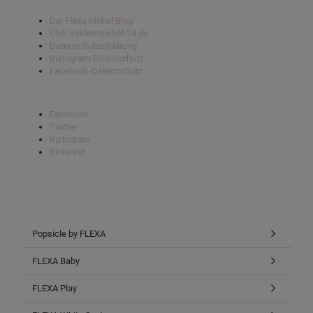
Der Flexa Möbel Blog
Über kindermoebel-24.de
Datenschutzerklärung
Instagram-Datenschutz
Facebook-Datenschutz
Facebook
Twitter
Instagram
Pinterest
Popsicle by FLEXA
FLEXA Baby
FLEXA Play