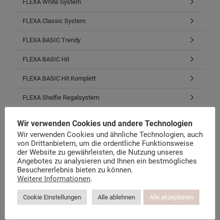
FLEXA White System
FLEXA Classic System
FLEXA BASIC Trendy
FLEXA BASIC Hit
FLEXA BASIC Hit Komplett
FLEXA Shelfie Regalsystem
FLEXA Cabby Aufbewahrung
Wir verwenden Cookies und andere Technologien
Wir verwenden Cookies und ähnliche Technologien, auch
FLEXA Schreibtische & Stühle
von Drittanbietern, um die ordentliche Funktionsweise
der Website zu gewährleisten, die Nutzung unseres
Matratzen, Roste, Bezüge
Angebotes zu analysieren und Ihnen ein bestmögliches
Besuchererlebnis bieten zu können.
Stoffe, Bettwäsche, Zubehör
Weitere Informationen
.
Restposten, B-Waren, E-Teile
Cookie Einstellungen
Alle ablehnen
Alle akzeptieren