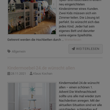
neu eingerichteten
Kinderzimmer eines Kunden.
Zwei Kids müssen sich ein
Zimmer teilen. Die Lösung ist
perfekt. So wünscht sich das
jedes Kind. Jeder hat sein
eigenes Bett und darunter
seine eigene Spielhöhle.
Getrennt werden die Hochbetten durch …
Weiterlesen
WEITERLESEN
Allgemein
Kindermoebel-24.de wünscht allen
28.11.2021
Klaus Kochan
Kindermoebel-24.de wünscht
allen – einen schönen 1.
Advent Die Weihnachtszeit
sollte uns alle mal wieder zum
Nachdenken anregen. Mit der
aktuellen Situation sind wir alle
unzufrieden, schimpfen auf