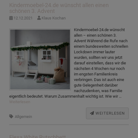
Kindermoebel-24.de wünscht allen einen
schönen 3. Advent
12.12.2021
Klaus Kochan
Kindermoebel-24.de wünscht
allen – einen schönen 3.
Advent Während die Rufe nach
einem bundesweiten schnellen
Lockdown immer lauter
wurden, sollten wir uns jetzt
darauf einstellen, dass wir die
nächsten 4 Wochen nur noch
im engsten Familienkreis
verbringen. Das ist auch eine
gute Gelegenheit darüber
nachzudenken, was Familie
eigentlich bedeutet. Warum Zusammenhalt wichtig ist. Wie wir …
Weiterlesen
WEITERLESEN
Allgemein
Flexa White Rutschbett