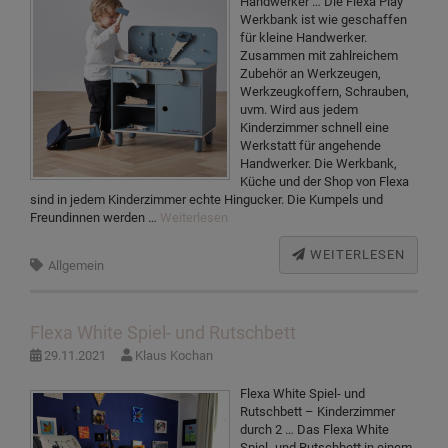
Handwerker … Die Flexa Play
Werkbank ist wie geschaffen
für kleine Handwerker.
Zusammen mit zahlreichem
Zubehör an Werkzeugen,
Werkzeugkoffern, Schrauben,
uvm. Wird aus jedem
Kinderzimmer schnell eine
Werkstatt für angehende
Handwerker. Die Werkbank,
Küche und der Shop von Flexa
sind in jedem Kinderzimmer echte Hingucker. Die Kumpels und
Freundinnen werden …
Weiterlesen
WEITERLESEN
Allgemein
Flexa White Spiel- und Rutschbett
29.11.2021
Klaus Kochan
Flexa White Spiel- und
Rutschbett – Kinderzimmer
durch 2 … Das Flexa White
Spiel- und Rutschbett in einem