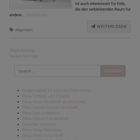
ist auch interessant für Kids,
die den verbleibenden Raum für
andere …
Weiterlesen
WEITERLESEN
Allgemein
Beitragsnavigation
Ältere Beiträge
Neuere Beiträge
Suchen
nach:
kindermoebel-24 wünscht frohe Ostern
Flexa Textilien und Zubehör
Flexa White Einzelbett als Basisbett
Flexa Classic System Hochbett
Flexa Dots Kinderbett
Flexa Classic Familienbett
Flexa Nor Hochbett
Flexa Sleep Matratzen
Flexa White Rutschbett