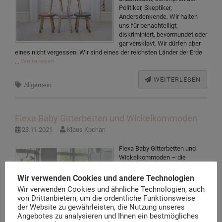
Politiker, Skeptiker,
Andersdenkende. Wir halten
uns für benachteiligt,
diskriminiert, bevormundet oder
gar versklavt. Wir dürfen aber
eines nicht vergessen. Wir sind eines der reichsten Länder der Erde
…
Weiterlesen
WEITERLESEN
Allgemein
Flexa Baby Gitterbetten und Wickelkommoden
23.11.2021
Klaus Kochan
Flexa Baby Gitterbetten und
Wickelkommoden – die
Grundausstattung Die Flexa
Baby Gitterbetten und
Wir verwenden Cookies und andere Technologien
Wickelkommoden gehören zur
Wir verwenden Cookies und ähnliche Technologien, auch
Grundausstattung eines
von Drittanbietern, um die ordentliche Funktionsweise
Kinderzimmers. Flexa bietet die
der Website zu gewährleisten, die Nutzung unseres
komplette Erstausstattung für
Angebotes zu analysieren und Ihnen ein bestmögliches
Ihr Baby. Gitterbettchen,