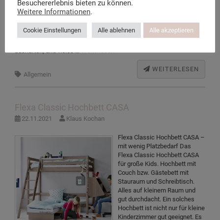
Besuchererlebnis bieten zu können.
Wickelkommode,
Weitere Informationen
.
Kleiderschrank, usw. Na ja, der
Hochstuhl wird vermutlich nicht
Cookie Einstellungen
Alle ablehnen
Alle akzeptieren
sofort benötigt 🙂 Zertifizierte Materialien aus nachhaltiger
Forstwirtschaft, Farben auf Wasserbasis, die unter UV-Licht
aushärten, und vieles …
Weiterlesen
WEITERLESEN
Allgemein
Flexa Classic Hochbett CASA
22.11.2021
Klaus Kochan
Flexa Classic Hochbett CASA –
mit wenig Platzbedarf Das
Flexa Classic Hochbett CASA
für große Kids. Hochbett mit
Couch bzw. Gästebett mit
Stauraum und Schreibtisch.
Alles auf kleinem Raum und
gut durchdacht. Ein solches
Hochbett ist nicht nur für kleine
Kinderzimmer gut geeignet. Es