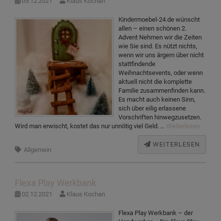
05.12.2021
Klaus Kochan
Kindermoebel-24.de wünscht
allen – einen schönen 2.
Advent Nehmen wir die Zeiten
wie Sie sind. Es nützt nichts,
wenn wir uns ärgern über nicht
stattfindende
Weihnachtsevents, oder wenn
aktuell nicht die komplette
Familie zusammenfinden kann.
Es macht auch keinen Sinn,
sich über eilig erlassene
Vorschriften hinwegzusetzen.
Wird man erwischt, kostet das nur unnötig viel Geld. …
Weiterlesen
WEITERLESEN
Allgemein
Flexa Play Werkbank
02.12.2021
Klaus Kochan
Flexa Play Werkbank – der